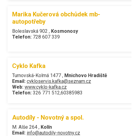
Marika Kučerová obchůdek mb-
autopotřeby
Boleslavská 902 ,
Kosmonosy
Telefon:
728 607 339
Cyklo Kafka
Turnovská-Kolmá 1477 ,
Mnichovo Hradiště
Email:
cykloservis.kafka@seznam.cz
Web:
www.cyklo-kafka.cz
Telefon:
326 771 512,60385983
Autodíly - Novotný a spol.
M. Alše 264 ,
Kolín
Email:
info@autodily-novotny.cz