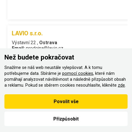
LAVIO s.r.o.
Výstavní 22 ,
Ostrava
Email:
prodejna@lavio.cz
Telefon:
596 623 311,60437947
Než budete pokračovat
Snažíme se náš web neustále vylepšovat. A k tomu
potřebujeme data. Sbíráme je
pomocí cookies
, které nám
pomáhají analyzovat návštěvnost a následně přizpůsobit obsah
AUTOREMONT - Petr Luzar
a reklamu. Pokud se sběrem cookies nesouhlasíte, klikněte
zde
.
Oborného 17 ,
Ostrava - Hulváky
Email:
luzar.petr@seznam.cz
Povolit vše
Web:
www.autoremont.cz
Telefon:
596626974,603287955
Přizpůsobit