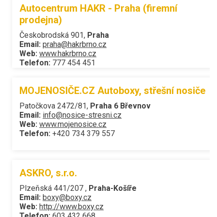
Autocentrum HAKR - Praha (firemní
prodejna)
Českobrodská 901,
Praha
Email:
praha@hakrbrno.cz
Web:
www.hakrbrno.cz
Telefon:
777 454 451
MOJENOSIČE.CZ Autoboxy, střešní nosiče
Patočkova 2472/81,
Praha 6 Břevnov
Email:
info@nosice-stresni.cz
Web:
www.mojenosice.cz
Telefon:
+420 734 379 557
ASKRO, s.r.o.
Plzeňská 441/207 ,
Praha-Košíře
Email:
boxy@boxy.cz
Web:
http://www.boxy.cz
Telefon:
603 432 668