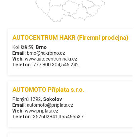
AUTOCENTRUM HAKR (Firemní prodejna)
Koliště 59,
Brno
Email:
brno@hakrbrno.cz
Web:
www.autocentrumhakr.cz
Telefon:
777 800 304,545 242
AUTOMOTO Příplata s.r.o.
Pionýrů 1292,
Sokolov
Email:
automoto@priplata.cz
Web:
www.priplata.cz
Telefon:
352602841,355466537