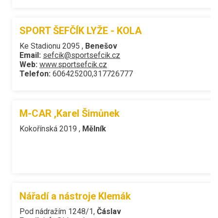
SPORT ŠEFČÍK LYŽE - KOLA
Ke Stadionu 2095 ,
Benešov
Email:
sefcik@sportsefcik.cz
Web:
www.sportsefcik.cz
Telefon:
606425200,317726777
M-CAR ,Karel Šimůnek
Kokořínská 2019 ,
Mělník
Nářadí a nástroje Klemák
Pod nádražím 1248/1,
Čáslav