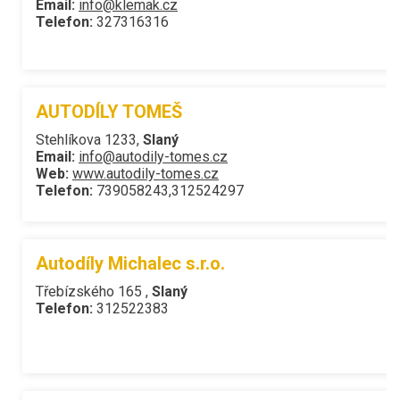
Email:
info@klemak.cz
Telefon:
327316316
AUTODÍLY TOMEŠ
Stehlíkova 1233,
Slaný
Email:
info@autodily-tomes.cz
Web:
www.autodily-tomes.cz
Telefon:
739058243,312524297
Autodíly Michalec s.r.o.
Třebízského 165 ,
Slaný
Telefon:
312522383