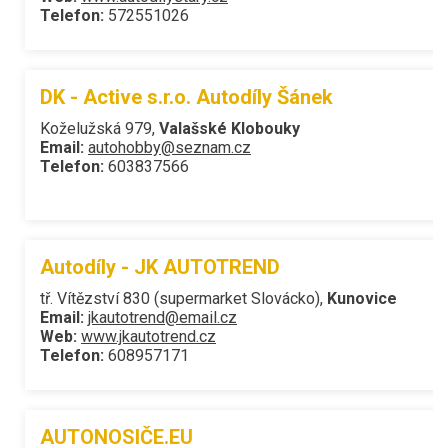
Telefon:
572551026
DK - Active s.r.o. Autodíly Šánek
Koželužská 979,
Valašské Klobouky
Email:
autohobby@seznam.cz
Telefon:
603837566
Autodíly - JK AUTOTREND
tř. Vítězství 830 (supermarket Slovácko),
Kunovice
Email:
jkautotrend@email.cz
Web:
www.jkautotrend.cz
Telefon:
608957171
AUTONOSIČE.EU