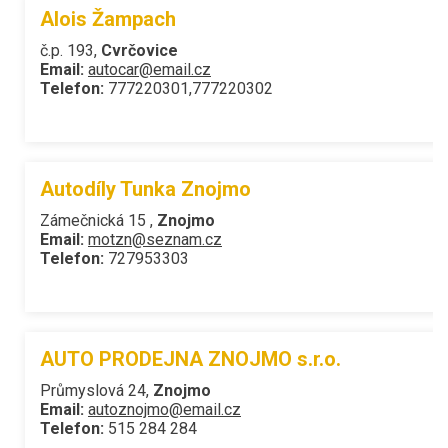
Alois Žampach
č.p. 193,
Cvrčovice
Email:
autocar@email.cz
Telefon:
777220301,777220302
Autodíly Tunka Znojmo
Zámečnická 15 ,
Znojmo
Email:
motzn@seznam.cz
Telefon:
727953303
AUTO PRODEJNA ZNOJMO s.r.o.
Průmyslová 24,
Znojmo
Email:
autoznojmo@email.cz
Telefon:
515 284 284