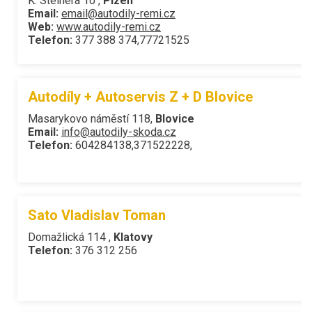
K. Steinera 10 ,
Plzeň
Email:
email@autodily-remi.cz
Web:
www.autodily-remi.cz
Telefon:
377 388 374,77721525
Autodíly + Autoservis Z + D Blovice
Masarykovo náměstí 118,
Blovice
Email:
info@autodily-skoda.cz
Telefon:
604284138,371522228,
Sato Vladislav Toman
Domažlická 114 ,
Klatovy
Telefon:
376 312 256