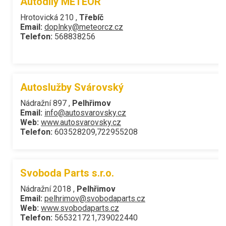
Autodíly METEOR
Hrotovická 210 ,
Třebíč
Email:
doplnky@meteorcz.cz
Telefon:
568838256
Autoslužby Svárovský
Nádražní 897 ,
Pelhřimov
Email:
info@autosvarovsky.cz
Web:
www.autosvarovsky.cz
Telefon:
603528209,722955208
Svoboda Parts s.r.o.
Nádražní 2018 ,
Pelhřimov
Email:
pelhrimov@svobodaparts.cz
Web:
www.svobodaparts.cz
Telefon:
565321721,739022440