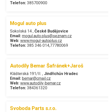
Telefon:
385700900
Mogul auto plus
Sokolská 14 ,
České Budějovice
Email:
mogul.auto.plus@seznam.cz
Web:
www.mogul-autoplus.cz
Telefon:
385 346 014,77780069
Autodíly Bemar Šafránek+Jaroš
Klášterská 191/II. ,
Jindřichův Hradec
Email:
bemar@cmail.cz
Web:
www.autodily-bemar.cz
Telefon:
384361320
Svoboda Parts s.r.o.