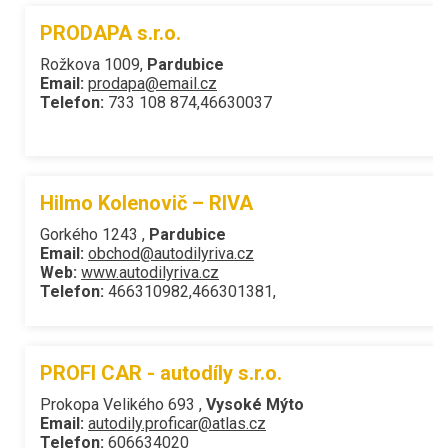
PRODAPA s.r.o.
Rožkova 1009,
Pardubice
Email:
prodapa@email.cz
Telefon:
733 108 874,46630037
Hilmo Kolenovič – RIVA
Gorkého 1243 ,
Pardubice
Email:
obchod@autodilyriva.cz
Web:
www.autodilyriva.cz
Telefon:
466310982,466301381,
PROFI CAR - autodíly s.r.o.
Prokopa Velikého 693 ,
Vysoké Mýto
Email:
autodily.proficar@atlas.cz
Telefon:
606634020