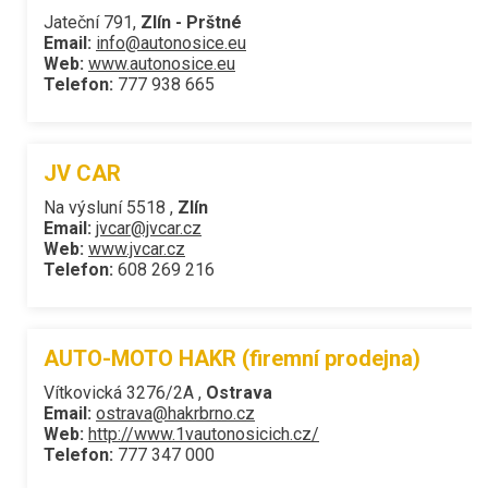
Jateční 791,
Zlín - Prštné
Email:
info@autonosice.eu
Web:
www.autonosice.eu
Telefon:
777 938 665
JV CAR
Na výsluní 5518 ,
Zlín
Email:
jvcar@jvcar.cz
Web:
www.jvcar.cz
Telefon:
608 269 216
AUTO-MOTO HAKR (firemní prodejna)
Vítkovická 3276/2A ,
Ostrava
Email:
ostrava@hakrbrno.cz
Web:
http://www.1vautonosicich.cz/
Telefon:
777 347 000