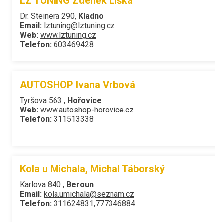
LZ TUNING Zdeněk Liška
Dr. Steinera 290,
Kladno
Email:
lztuning@lztuning.cz
Web:
www.lztuning.cz
Telefon:
603469428
AUTOSHOP Ivana Vrbová
Tyršova 563 ,
Hořovice
Web:
www.autoshop-horovice.cz
Telefon:
311513338
Kola u Michala, Michal Táborský
Karlova 840 ,
Beroun
Email:
kola.umichala@seznam.cz
Telefon:
311624831,777346884