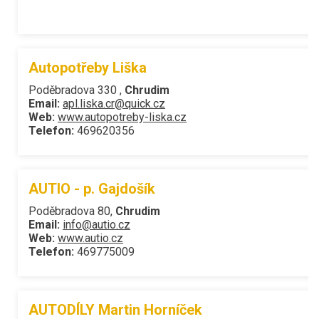
Autopotřeby Liška
Poděbradova 330 ,
Chrudim
Email:
apl.liska.cr@quick.cz
Web:
www.autopotreby-liska.cz
Telefon:
469620356
AUTIO - p. Gajdošík
Poděbradova 80,
Chrudim
Email:
info@autio.cz
Web:
www.autio.cz
Telefon:
469775009
AUTODÍLY Martin Horníček