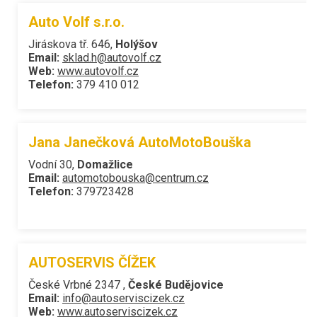
Auto Volf s.r.o.
Jiráskova tř. 646,
Holýšov
Email:
sklad.h@autovolf.cz
Web:
www.autovolf.cz
Telefon:
379 410 012
Jana Janečková AutoMotoBouška
Vodní 30,
Domažlice
Email:
automotobouska@centrum.cz
Telefon:
379723428
AUTOSERVIS ČÍŽEK
České Vrbné 2347 ,
České Budějovice
Email:
info@autoserviscizek.cz
Web:
www.autoserviscizek.cz