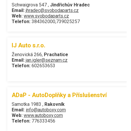
Schwaigrova 547 ,
Jindřichův Hradec
Email:
jhradec@svobodaparts.cz
Web:
www.svobodaparts.cz
Telefon:
384362000,739025257
IJ Auto s.r.o.
Ženovická 266,
Prachatice
Email:
jan.igler@seznam.cz
Telefon:
602653653
ADaP - AutoDoplňky a Příslušenství
Samotka 1983 ,
Rakovník
Email:
info@autoboxy.com
Web:
www.autoboxy.com
Telefon:
776333456