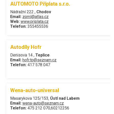
AUTOMOTO Příplata s.r.o.
Nádražní 222 ,
Chodov
Email:
zpml@atlas.cz
Web:
www.priplata.cz
Telefon:
355455536
Autodíly Hofr
Denisova 14 ,
Teplice
Email:
hofr.tp@seznam.cz
Telefon:
417 578 047
Wena-auto-universal
Masarykova 125/153,
Ústí nad Labem
Email:
wena-auto@seznam.cz
Telefon:
475 212 070,60212256