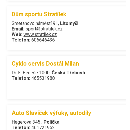
Dům sportu Stratílek
Smetanovo náměstí 91,
Litomyšl
Email:
sport@stratilek.cz
Web:
www.stratilek.cz
Telefon:
606646436
Cyklo servis Dostál Milan
Dr. E. Beneše 1000,
Česká Třebová
Telefon:
465531988
Auto Slavíček výfuky, autodíly
Hegerova 345 ,
Polička
Telefon:
461721952