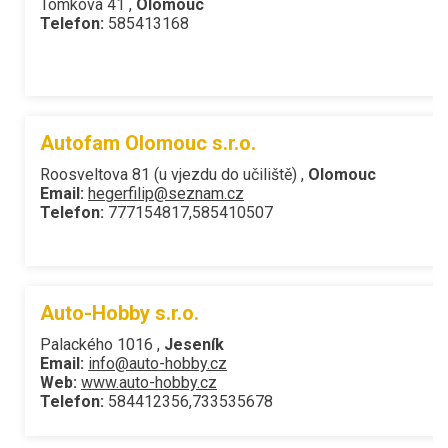
Tomkova 41 ,
Olomouc
Telefon:
585413168
Autofam Olomouc s.r.o.
Roosveltova 81 (u vjezdu do učiliště) ,
Olomouc
Email:
hegerfilip@seznam.cz
Telefon:
777154817,585410507
Auto-Hobby s.r.o.
Palackého 1016 ,
Jeseník
Email:
info@auto-hobby.cz
Web:
www.auto-hobby.cz
Telefon:
584412356,733535678