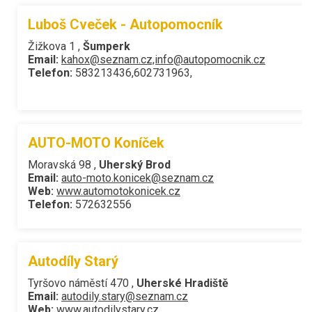
Luboš Cveček - Autopomocník
Žižkova 1 ,
Šumperk
Email:
kahox@seznam.cz,info@autopomocnik.cz
Telefon:
583213436,602731963,
AUTO-MOTO Koníček
Moravská 98 ,
Uherský Brod
Email:
auto-moto.konicek@seznam.cz
Web:
www.automotokonicek.cz
Telefon:
572632556
Autodíly Starý
Tyršovo náměstí 470 ,
Uherské Hradiště
Email:
autodily.stary@seznam.cz
Web:
www.autodilystary.cz