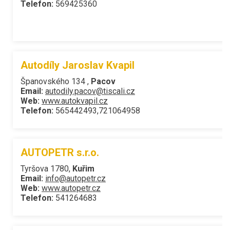
Telefon:
569425360
Autodíly Jaroslav Kvapil
Španovského 134 ,
Pacov
Email:
autodily.pacov@tiscali.cz
Web:
www.autokvapil.cz
Telefon:
565442493,721064958
AUTOPETR s.r.o.
Tyršova 1780,
Kuřim
Email:
info@autopetr.cz
Web:
www.autopetr.cz
Telefon:
541264683