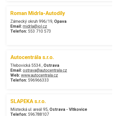
Roman Midrla-Autodíly
Zámecký okruh 996/19,
Opava
Email:
midrla@iol.cz
Telefon:
553 710 573
Autocentrála s.r.o.
Třebovická 5534 ,
Ostrava
Email:
ostrava@autocentrala.cz
Web:
www.autocentrala.cz
Telefon:
596966333
SLAPEKA s.r.o.
Místecká ul. areál 95,
Ostrava - Vítkovice
Telefon:
596788107