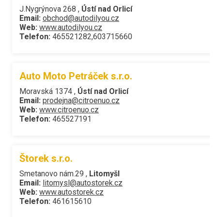
J.Nygrýnova 268 ,
Ústí nad Orlicí
Email:
obchod@autodilyou.cz
Web:
www.autodilyou.cz
Telefon:
465521282,603715660
Auto Moto Petráček s.r.o.
Moravská 1374 ,
Ústí nad Orlicí
Email:
prodejna@citroenuo.cz
Web:
www.citroenuo.cz
Telefon:
465527191
Štorek s.r.o.
Smetanovo nám.29 ,
Litomyšl
Email:
litomysl@autostorek.cz
Web:
www.autostorek.cz
Telefon:
461615610