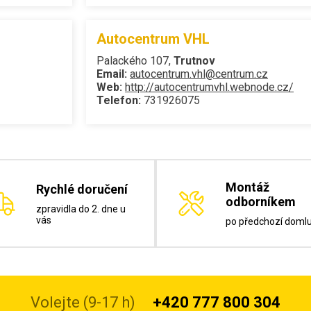
Autocentrum VHL
Palackého 107,
Trutnov
Email:
autocentrum.vhl@centrum.cz
Web:
http://autocentrumvhl.webnode.cz/
Telefon:
731926075
Montáž
Rychlé doručení
odborníkem
zpravidla do 2. dne u
vás
po předchozí doml
Volejte (9-17 h)
+420 777 800 304