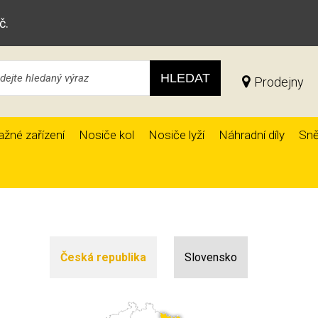
č.
HLEDAT
Prodejny
ažné zařízení
Nosiče kol
Nosiče lyží
Náhradní díly
Sně
Česká republika
Slovensko