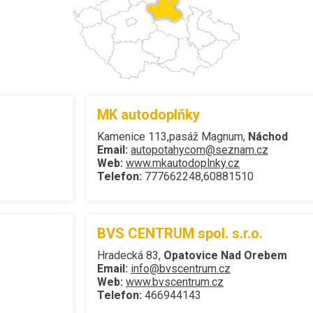
MK autodoplňky
Kamenice 113,pasáž Magnum,
Náchod
Email:
autopotahycom@seznam.cz
Web:
www.mkautodoplnky.cz
Telefon:
777662248,60881510
BVS CENTRUM spol. s.r.o.
Hradecká 83,
Opatovice Nad Orebem
Email:
info@bvscentrum.cz
Web:
www.bvscentrum.cz
Telefon:
466944143