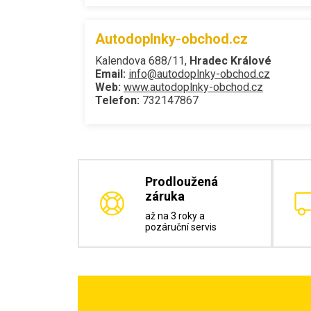
Autodoplnky-obchod.cz
Kalendova 688/11,
Hradec Králové
Email:
info@autodoplnky-obchod.cz
Web:
www.autodoplnky-obchod.cz
Telefon:
732147867
Prodloužená
záruka
až na 3 roky a
pozáruční servis