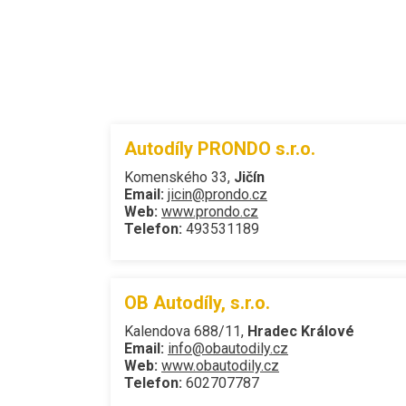
Autodíly PRONDO s.r.o.
Komenského 33,
Jičín
Email:
jicin@prondo.cz
Web:
www.prondo.cz
Telefon:
493531189
OB Autodíly, s.r.o.
Kalendova 688/11,
Hradec Králové
Email:
info@obautodily.cz
Web:
www.obautodily.cz
Telefon:
602707787