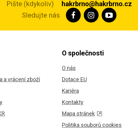
Pište (kdykoliv)
hakrbrno@hakrbrno.cz
Sledujte nás
O společnosti
O nás
 a vrácení zboží
Dotace EU
Kariéra
y
Kontakty
KR
Mapa stránek
Politika souborů cookies