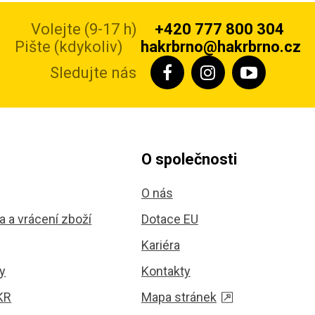
Volejte (9-17 h)
+420 777 800 304
Pište (kdykoliv)
hakrbrno@hakrbrno.cz
Sledujte nás
O společnosti
O nás
 a vrácení zboží
Dotace EU
Kariéra
y
Kontakty
KR
Mapa stránek