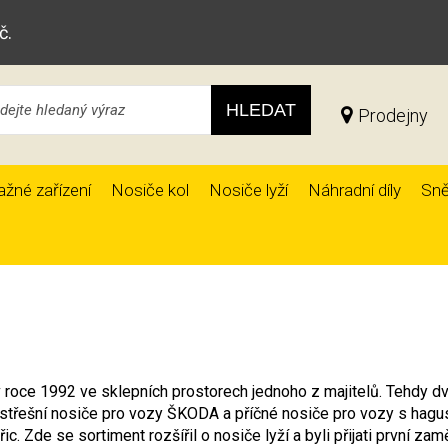
č.
HLEDAT
Prodejny
ažné zařízení
Nosiče kol
Nosiče lyží
Náhradní díly
Sně
 v roce 1992 ve sklepních prostorech jednoho z majitelů. Tehdy d
y střešní nosiče pro vozy ŠKODA a příčné nosiče pro vozy s hagus
. Zde se sortiment rozšířil o nosiče lyží a byli přijati první za