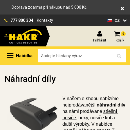
Doprava zdarma při nákupu nad 5 000 Kč.
cz
777 800 304
Kontakty
0
Přihlásit
Košík
Nabídka
Náhradní díly
V našem e-shopu nabízíme 
nejprodávanější 
náhradní díly
na námi prodávané 
střešní 
nosiče
, boxy, nosiče kol a 
další výrobky. V nabídce 