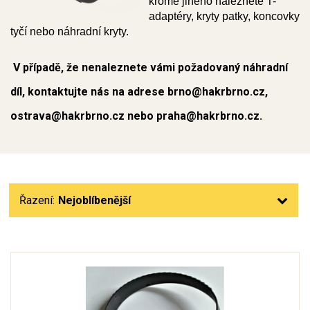
kromě jiného naleznete T-
adaptéry, kryty patky, koncovky 
tyčí nebo náhradní kryty.
V případě, že nenaleznete vámi požadovaný náhradní
díl, kontaktujte nás na adrese brno@hakrbrno.cz,
ostrava@hakrbrno.cz nebo praha@hakrbrno.cz.
Řazení:
Nejoblíbenější