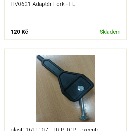
HV0621 Adaptér Fork - FE
120 Kč
Skladem
plast11611107 - TRIP TOP - excentr