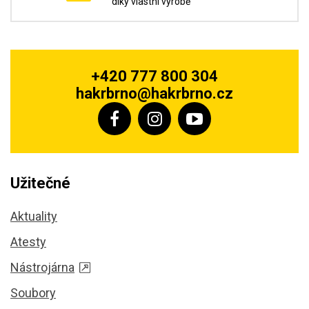
díky vlastní výrobě
+420 777 800 304
hakrbrno@hakrbrno.cz
Užitečné
Aktuality
Atesty
Nástrojárna
Soubory