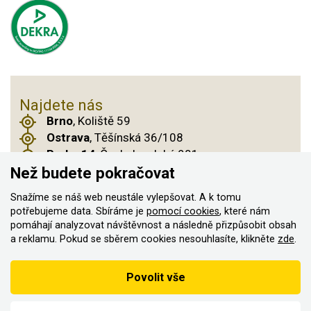
Najdete nás
Brno
, Koliště 59
Ostrava
, Těšínská 36/108
Praha 14
, Českobrodská 901
Než budete pokračovat
Snažíme se náš web neustále vylepšovat. A k tomu
© 2011–2026 ASN Hakr Brno. Všechna práva
potřebujeme data. Sbíráme je
pomocí cookies
, které nám
pomáhají analyzovat návštěvnost a následně přizpůsobit obsah
vyhrazena
a reklamu. Pokud se sběrem cookies nesouhlasíte, klikněte
zde
.
Vytvořilo
Podle zákona o evidenci tržeb je prodávající povinen vystavit
Povolit vše
kupujícímu účtenku
Zároveň je povinen zaevidovat přijatou tržbu u správce daně on-