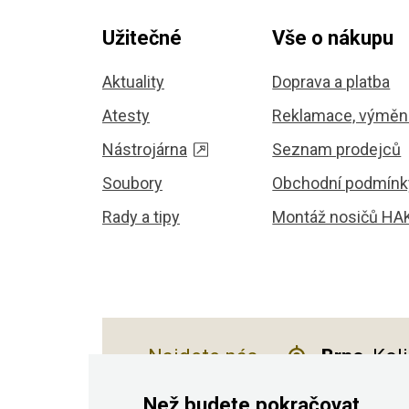
Užitečné
Vše o nákupu
Aktuality
Doprava a platba
Atesty
Reklamace, výměna
Nástrojárna
Seznam prodejců
Soubory
Obchodní podmínk
Rady a tipy
Montáž nosičů HA
Najdete nás
Brno
, Kol
Než budete pokračovat