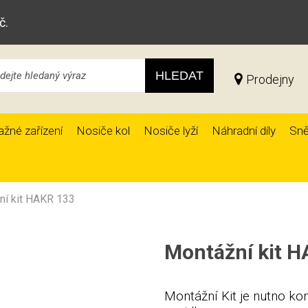
č.
HLEDAT
Prodejny
ažné zařízení
Nosiče kol
Nosiče lyží
Náhradní díly
Sně
ní kit HAKR 133
Montážní kit 
Montážní Kit je nutno ko