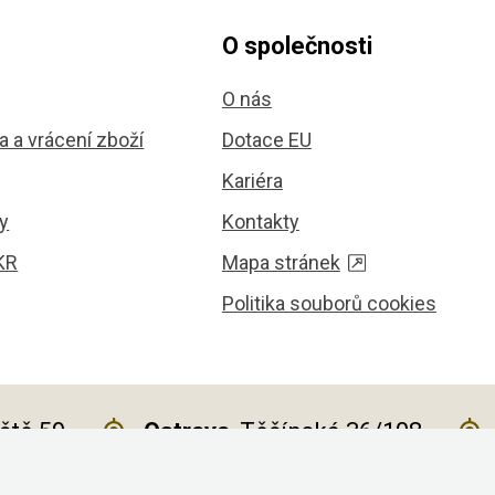
O společnosti
O nás
 a vrácení zboží
Dotace EU
Kariéra
y
Kontakty
KR
Mapa stránek
Politika souborů cookies
iště 59
Ostrava
, Těšínská 36/108