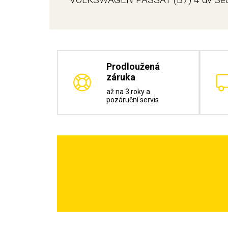
Prodloužená
záruka
až na 3 roky a
pozáruční servis