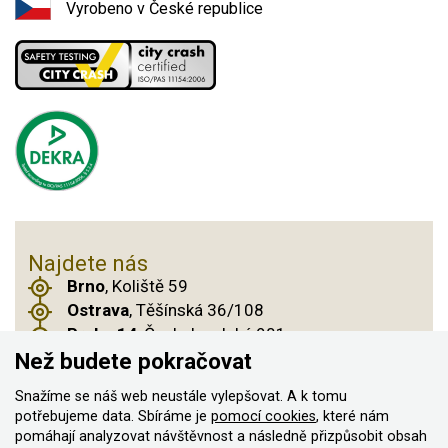
Vyrobeno v České republice
Najdete nás
Brno
, Koliště 59
Ostrava
, Těšínská 36/108
Praha 14
, Českobrodská 901
Než budete pokračovat
Snažíme se náš web neustále vylepšovat. A k tomu
© 2011–2026 ASN Hakr Brno. Všechna práva
potřebujeme data. Sbíráme je
pomocí cookies
, které nám
pomáhají analyzovat návštěvnost a následně přizpůsobit obsah
vyhrazena