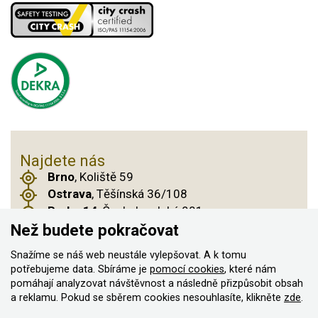
Najdete nás
Brno
, Koliště 59
Ostrava
, Těšínská 36/108
Praha 14
, Českobrodská 901
Než budete pokračovat
Snažíme se náš web neustále vylepšovat. A k tomu
© 2011–2026 ASN Hakr Brno. Všechna práva
potřebujeme data. Sbíráme je
pomocí cookies
, které nám
pomáhají analyzovat návštěvnost a následně přizpůsobit obsah
vyhrazena
a reklamu. Pokud se sběrem cookies nesouhlasíte, klikněte
zde
.
Vytvořilo