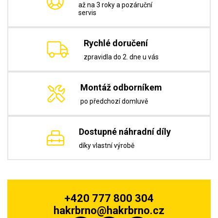
až na 3 roky a pozáruční
servis
Rychlé doručení
zpravidla do 2. dne u vás
Montáž odborníkem
po předchozí domluvě
Dostupné náhradní díly
díky vlastní výrobě
+420 777 800 304
hakrbrno@hakrbrno.cz