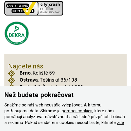
Najdete nás
Brno
, Koliště 59
Ostrava
, Těšínská 36/108
Praha 14
, Českobrodská 901
Než budete pokračovat
Snažíme se náš web neustále vylepšovat. A k tomu
© 2011–2026 ASN Hakr Brno. Všechna práva
potřebujeme data. Sbíráme je
pomocí cookies
, které nám
pomáhají analyzovat návštěvnost a následně přizpůsobit obsah
vyhrazena
a reklamu. Pokud se sběrem cookies nesouhlasíte, klikněte
zde
.
Vytvořilo