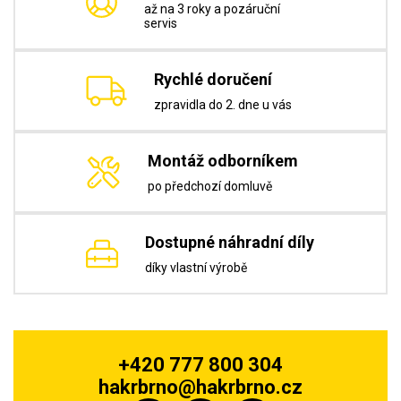
až na 3 roky a pozáruční
servis
Rychlé doručení
zpravidla do 2. dne u vás
Montáž odborníkem
po předchozí domluvě
Dostupné náhradní díly
díky vlastní výrobě
+420 777 800 304
hakrbrno@hakrbrno.cz