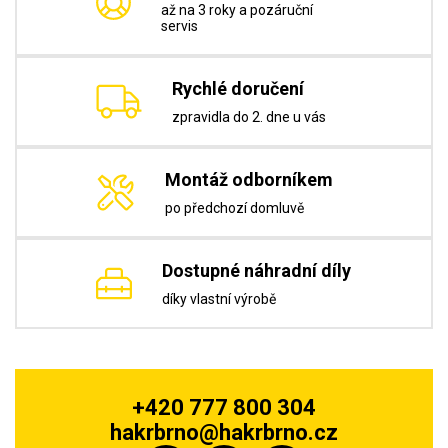
až na 3 roky a pozáruční
servis
Rychlé doručení
zpravidla do 2. dne u vás
Montáž odborníkem
po předchozí domluvě
Dostupné náhradní díly
díky vlastní výrobě
+420 777 800 304
hakrbrno@hakrbrno.cz