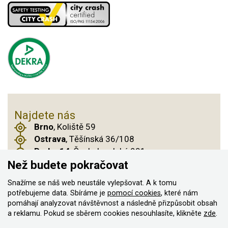
Najdete nás
Brno
, Koliště 59
Ostrava
, Těšínská 36/108
Praha 14
, Českobrodská 901
Než budete pokračovat
Snažíme se náš web neustále vylepšovat. A k tomu
© 2011–2026 ASN Hakr Brno. Všechna práva
potřebujeme data. Sbíráme je
pomocí cookies
, které nám
pomáhají analyzovat návštěvnost a následně přizpůsobit obsah
vyhrazena
a reklamu. Pokud se sběrem cookies nesouhlasíte, klikněte
zde
.
Vytvořilo