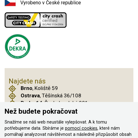
Vyrobeno v České republice
Najdete nás
Brno
, Koliště 59
Ostrava
, Těšínská 36/108
Praha 14
, Českobrodská 901
Než budete pokračovat
Snažíme se náš web neustále vylepšovat. A k tomu
© 2011–2026 ASN Hakr Brno. Všechna práva
potřebujeme data. Sbíráme je
pomocí cookies
, které nám
pomáhají analyzovat návštěvnost a následně přizpůsobit obsah
vyhrazena