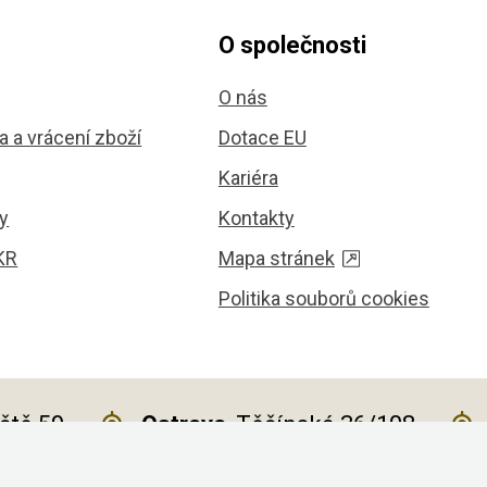
O společnosti
O nás
 a vrácení zboží
Dotace EU
Kariéra
y
Kontakty
KR
Mapa stránek
Politika souborů cookies
iště 59
Ostrava
, Těšínská 36/108