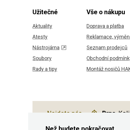
Užitečné
Vše o nákupu
Aktuality
Doprava a platba
Atesty
Reklamace, výměna
Nástrojárna
Seznam prodejců
Soubory
Obchodní podmínk
Rady a tipy
Montáž nosičů HA
Najdete nás
Brno
, Kol
Než budete pokračovat