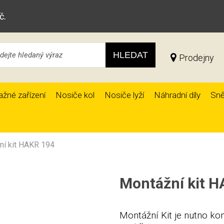
č.
HLEDAT
Prodejny
ažné zařízení
Nosiče kol
Nosiče lyží
Náhradní díly
Sně
ní kit HAKR 194
Montážní kit 
Montážní Kit je nutno ko