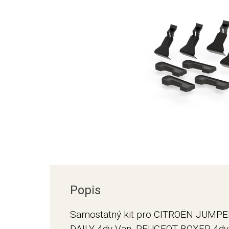
Popis
Samostatný kit pro CITROËN JUMPER
DAILY 4dv Van, PEUGEOT BOXER 4dv