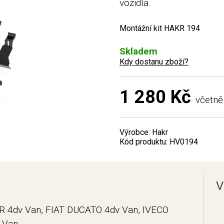
vozidla.
Montážní kit HAKR 194
Skladem
Kdy dostanu zboží?
1 280 Kč
včetn
Výrobce: Hakr
Kód produktu: HV0194
V
 4dv Van, FIAT DUCATO 4dv Van, IVECO
 Van