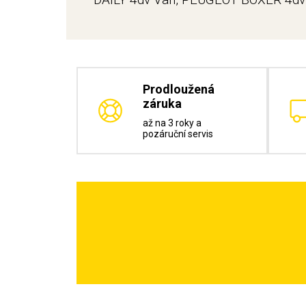
Prodloužená
záruka
až na 3 roky a
pozáruční servis