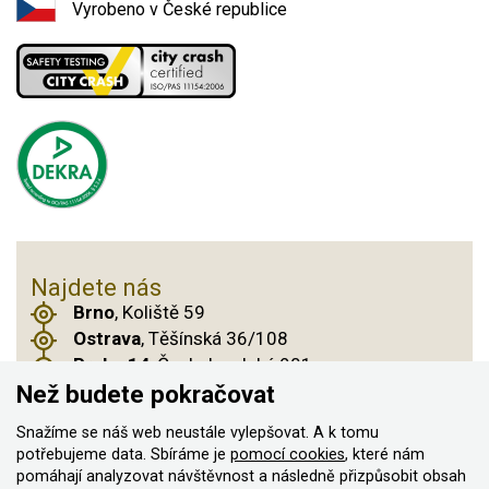
Vyrobeno v České republice
Najdete nás
Brno
, Koliště 59
Ostrava
, Těšínská 36/108
Praha 14
, Českobrodská 901
Než budete pokračovat
Snažíme se náš web neustále vylepšovat. A k tomu
© 2011–2026 ASN Hakr Brno. Všechna práva
potřebujeme data. Sbíráme je
pomocí cookies
, které nám
pomáhají analyzovat návštěvnost a následně přizpůsobit obsah
vyhrazena