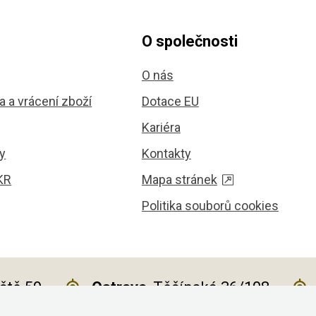
O společnosti
O nás
 a vrácení zboží
Dotace EU
Kariéra
y
Kontakty
KR
Mapa stránek
Politika souborů cookies
iště 59
Ostrava
, Těšínská 36/108