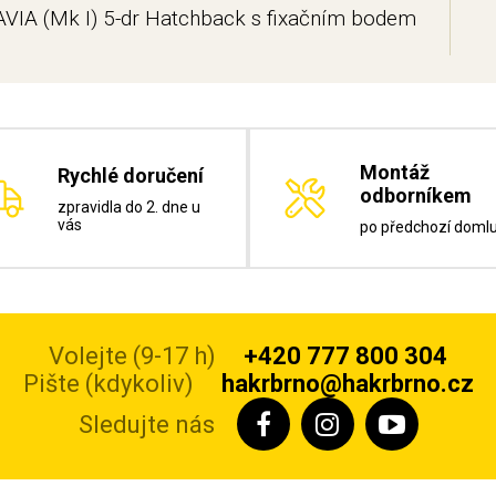
VIA (Mk I) 5-dr Hatchback s fixačním bodem
Montáž
Rychlé doručení
odborníkem
zpravidla do 2. dne u
vás
po předchozí doml
Volejte (9-17 h)
+420 777 800 304
Pište (kdykoliv)
hakrbrno@hakrbrno.cz
Sledujte nás