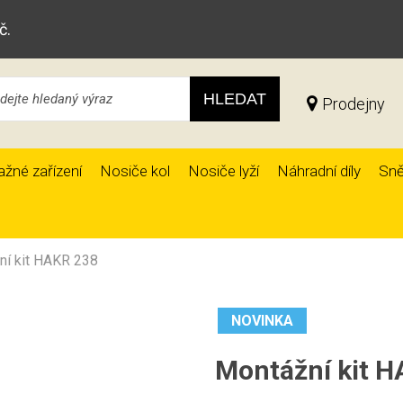
č.
HLEDAT
Prodejny
ažné zařízení
Nosiče kol
Nosiče lyží
Náhradní díly
Sně
ní kit HAKR 238
NOVINKA
Montážní kit 