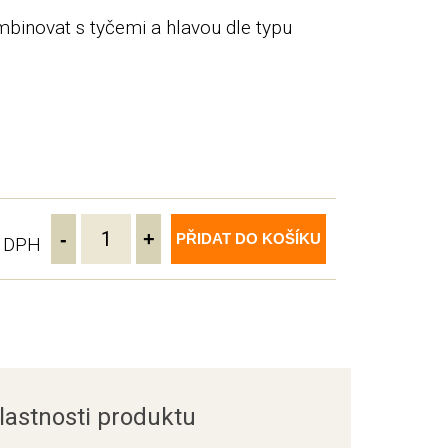
mbinovat s tyčemi a hlavou dle typu
-
+
PŘIDAT DO KOŠÍKU
ě DPH
lastnosti produktu