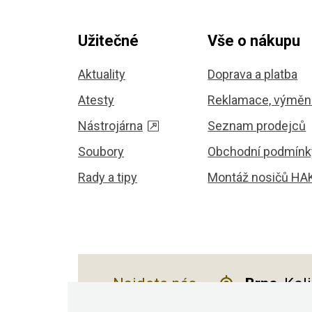
Užitečné
Vše o nákupu
Aktuality
Doprava a platba
Atesty
Reklamace, výměna
Nástrojárna
Seznam prodejců
Soubory
Obchodní podmínk
Rady a tipy
Montáž nosičů HA
Najdete nás
Brno
, Kol