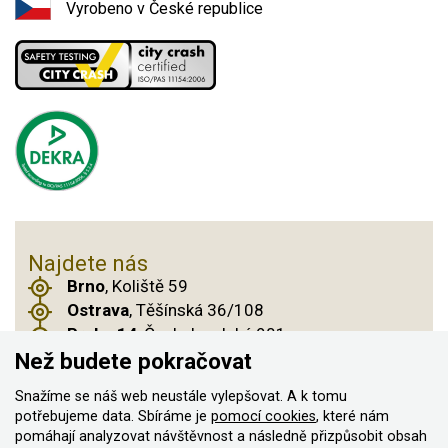
Vyrobeno v České republice
Najdete nás
Brno
, Koliště 59
Ostrava
, Těšínská 36/108
Praha 14
, Českobrodská 901
Než budete pokračovat
Snažíme se náš web neustále vylepšovat. A k tomu
© 2011–2026 ASN Hakr Brno. Všechna práva
potřebujeme data. Sbíráme je
pomocí cookies
, které nám
pomáhají analyzovat návštěvnost a následně přizpůsobit obsah
vyhrazena