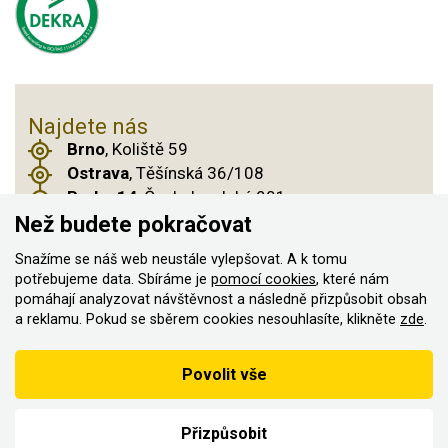
Najdete nás
Brno
, Koliště 59
Ostrava
, Těšínská 36/108
Praha 14
, Českobrodská 901
Než budete pokračovat
Snažíme se náš web neustále vylepšovat. A k tomu
© 2011–2026 ASN Hakr Brno. Všechna práva
potřebujeme data. Sbíráme je
pomocí cookies
, které nám
pomáhají analyzovat návštěvnost a následně přizpůsobit obsah
vyhrazena
a reklamu. Pokud se sběrem cookies nesouhlasíte, klikněte
zde
.
Vytvořilo
Podle zákona o evidenci tržeb je prodávající povinen vystavit
Povolit vše
kupujícímu účtenku
Zároveň je povinen zaevidovat přijatou tržbu u správce daně on-
line; v případě technického výpadku pak nejpozději do 48 hodin.
Přizpůsobit