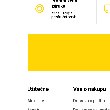
Prodloužená
záruka
až na 3 roky a
pozáruční servis
Užitečné
Vše o nákupu
Aktuality
Doprava a platba
Atesty
Reklamace, výměna