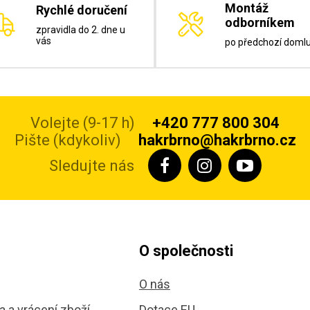
Montáž
Rychlé doručení
odborníkem
zpravidla do 2. dne u
vás
po předchozí doml
Volejte (9-17 h)
+420 777 800 304
Pište (kdykoliv)
hakrbrno@hakrbrno.cz
Sledujte nás
O společnosti
O nás
 a vrácení zboží
Dotace EU