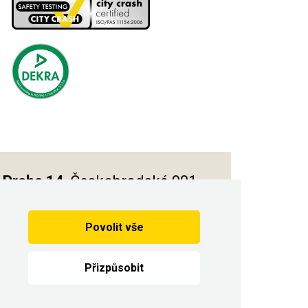
Praha 14
, Českobrodská 901
Povolit vše
Vytvořilo
Přizpůsobit
n.