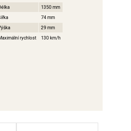
Délka
1350 mm
Šířka
74 mm
Výška
29 mm
Maximální rychlost
130 km/h