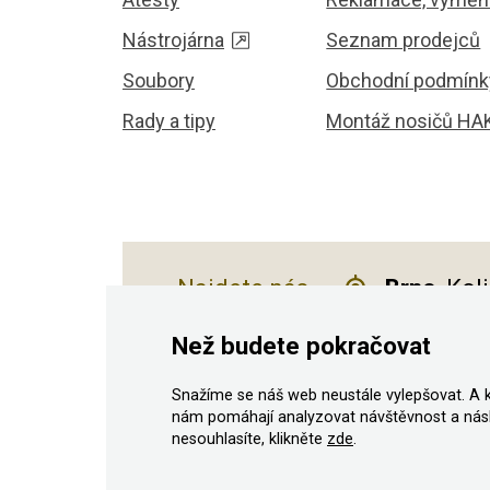
Nástrojárna
Seznam prodejců
Soubory
Obchodní podmínk
Rady a tipy
Montáž nosičů HA
Najdete nás
Brno
, Kol
Než budete pokračovat
Snažíme se náš web neustále vylepšovat. A 
© 2011–2026 ASN Hakr Brno. Všechna prá
nám pomáhají analyzovat návštěvnost a nás
nesouhlasíte, klikněte
zde
.
Podle zákona o evidenci tržeb je prodávající povinen 
Zároveň je povinen zaevidovat přijatou tržbu u správc