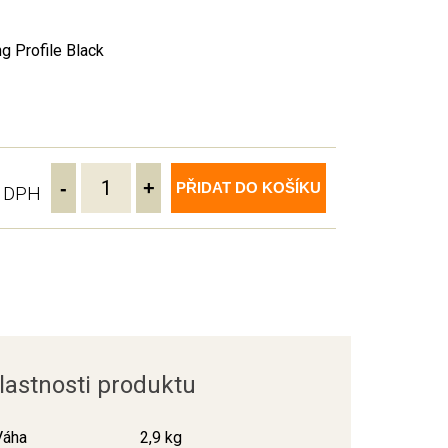
 Profile Black
-
+
PŘIDAT DO KOŠÍKU
ě DPH
lastnosti produktu
Váha
2,9 kg