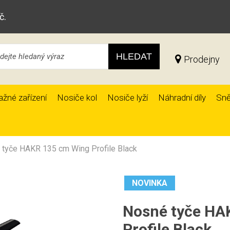
č.
HLEDAT
Prodejny
ažné zařízení
Nosiče kol
Nosiče lyží
Náhradní díly
Sně
tyče HAKR 135 cm Wing Profile Black
NOVINKA
Nosné tyče HA
Profile Black