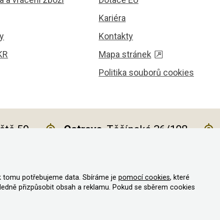
Kariéra
y
Kontakty
KR
Mapa stránek
Politika souborů cookies
iště 59
Ostrava
, Těšínská 36/108
k tomu potřebujeme data. Sbíráme je
pomocí cookies
, které
va vyhrazena
ledně přizpůsobit obsah a reklamu. Pokud se sběrem cookies
vystavit kupujícímu účtenku
e daně on-line; v případě technického výpadku pak nejpozději do 48 hodi