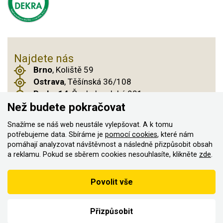
Najdete nás
Brno
, Koliště 59
Ostrava
, Těšínská 36/108
Praha 14
, Českobrodská 901
Než budete pokračovat
Snažíme se náš web neustále vylepšovat. A k tomu
© 2011–2026 ASN Hakr Brno. Všechna práva
potřebujeme data. Sbíráme je
pomocí cookies
, které nám
pomáhají analyzovat návštěvnost a následně přizpůsobit obsah
vyhrazena
a reklamu. Pokud se sběrem cookies nesouhlasíte, klikněte
zde
.
Vytvořilo
Podle zákona o evidenci tržeb je prodávající povinen vystavit
Povolit vše
kupujícímu účtenku
Zároveň je povinen zaevidovat přijatou tržbu u správce daně on-
line; v případě technického výpadku pak nejpozději do 48 hodin.
Přizpůsobit