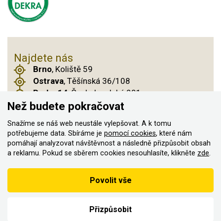
Najdete nás
Brno
, Koliště 59
Ostrava
, Těšínská 36/108
Praha 14
, Českobrodská 901
Než budete pokračovat
Snažíme se náš web neustále vylepšovat. A k tomu
© 2011–2026 ASN Hakr Brno. Všechna práva
potřebujeme data. Sbíráme je
pomocí cookies
, které nám
pomáhají analyzovat návštěvnost a následně přizpůsobit obsah
vyhrazena
a reklamu. Pokud se sběrem cookies nesouhlasíte, klikněte
zde
.
Vytvořilo
Podle zákona o evidenci tržeb je prodávající povinen vystavit
Povolit vše
kupujícímu účtenku
Zároveň je povinen zaevidovat přijatou tržbu u správce daně on-
line; v případě technického výpadku pak nejpozději do 48 hodin.
Přizpůsobit