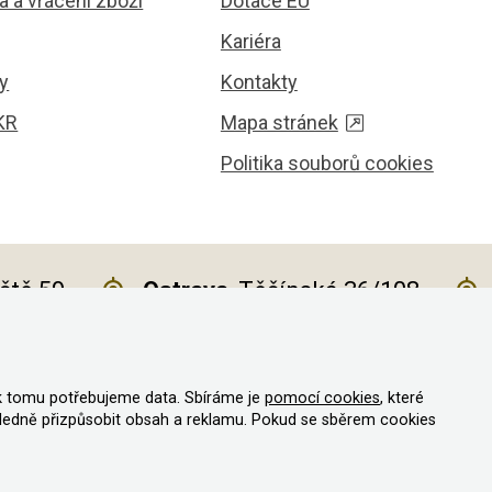
 a vrácení zboží
Dotace EU
Kariéra
y
Kontakty
KR
Mapa stránek
Politika souborů cookies
iště 59
Ostrava
, Těšínská 36/108
k tomu potřebujeme data. Sbíráme je
pomocí cookies
, které
va vyhrazena
ledně přizpůsobit obsah a reklamu. Pokud se sběrem cookies
vystavit kupujícímu účtenku
e daně on-line; v případě technického výpadku pak nejpozději do 48 hodi