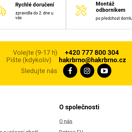
Montáž
Rychlé doručení
odborníkem
zpravidla do 2. dne u
vás
po předchozí doml
Volejte (9-17 h)
+420 777 800 304
Pište (kdykoliv)
hakrbrno@hakrbrno.cz
Sledujte nás
O společnosti
O nás