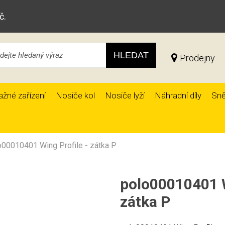
č.
HLEDAT
Prodejny
ažné zařízení
Nosiče kol
Nosiče lyží
Náhradní díly
Sně
o00010401 Wing Profile - zátka P
polo00010401 W
zátka P