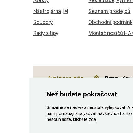
Atesty
Reklamace, výměna
Nástrojárna
Seznam prodejců
Soubory
Obchodní podmínk
Rady a tipy
Montáž nosičů HA
Najdete nás
Brno
, Kol
Než budete pokračovat
Snažíme se náš web neustále vylepšovat. A 
© 2011–2026 ASN Hakr Brno. Všechna prá
nám pomáhají analyzovat návštěvnost a nás
nesouhlasíte, klikněte
zde
.
Podle zákona o evidenci tržeb je prodávající povinen 
Zároveň je povinen zaevidovat přijatou tržbu u správc