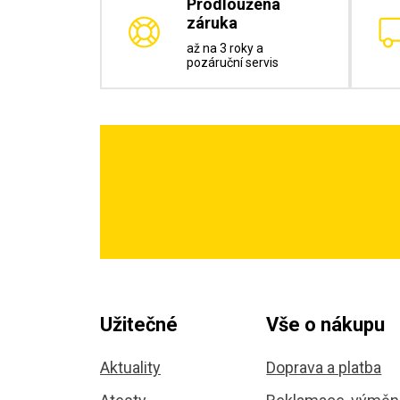
Prodloužená
záruka
až na 3 roky a
pozáruční servis
Užitečné
Vše o nákupu
Aktuality
Doprava a platba