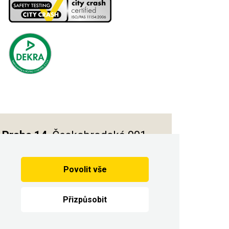
Praha 14
, Českobrodská 901
Povolit vše
Vytvořilo
Přizpůsobit
n.