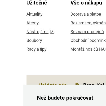
Užitečné
Vše o nákupu
Aktuality
Doprava a platba
Atesty
Reklamace, výměna
Nástrojárna
Seznam prodejců
Soubory
Obchodní podmínk
Rady a tipy
Montáž nosičů HA
Najdete nás
Brno
, Kol
Než budete pokračovat