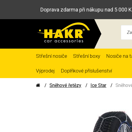
Doprava zdarma při nákupu nad 5 000 K
Střešní nosiče
Střešní boxy
Nosiče na t
Výprodej
Doplňkové příslušenství
Sněhové řetězy
Ice Star
Sněhové