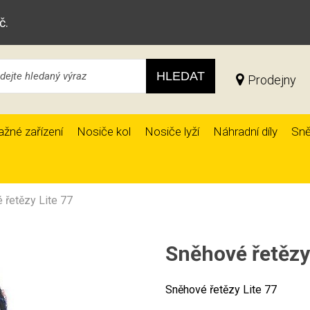
č.
HLEDAT
Prodejny
ažné zařízení
Nosiče kol
Nosiče lyží
Náhradní díly
Sně
 řetězy Lite 77
Sněhové řetězy
Sněhové řetězy Lite 77