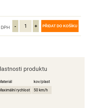
-
+
PŘIDAT DO KOŠÍKU
ě DPH
lastnosti produktu
Materiál
kov/plast
Maximální rychlost
50 km/h