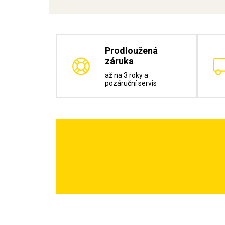
Prodloužená
záruka
až na 3 roky a
pozáruční servis