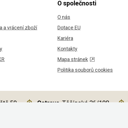
O společnosti
O nás
 a vrácení zboží
Dotace EU
Kariéra
y
Kontakty
KR
Mapa stránek
Politika souborů cookies
iště 59
Ostrava
, Těšínská 36/108