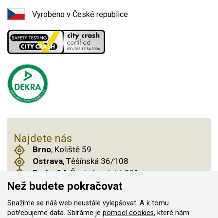
Vyrobeno v České republice
Najdete nás
Brno
, Koliště 59
Ostrava
, Těšínská 36/108
Praha 14
, Českobrodská 901
Než budete pokračovat
Snažíme se náš web neustále vylepšovat. A k tomu
potřebujeme data. Sbíráme je
pomocí cookies
, které nám
© 2011–2026 ASN Hakr Brno. Všechna práva