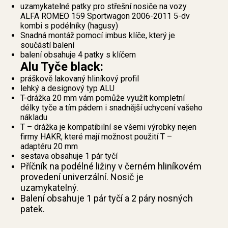
uzamykatelné patky pro střešní nosiče na vozy
ALFA ROMEO 159 Sportwagon 2006-2011 5-dv
kombi s podélníky (hagusy)
Snadná montáž pomocí imbus klíče, který je
součástí balení
balení obsahuje 4 patky s klíčem
Alu Tyče black:
práškově lakovaný hliníkový profil
lehký a designový typ ALU
T-drážka 20 mm vám pomůže využít kompletní
délky tyče a tím pádem i snadnější uchycení vašeho
nákladu
T – drážka je kompatibilní se všemi výrobky nejen
firmy HAKR, které mají možnost použití T –
adaptéru 20 mm
sestava obsahuje 1 pár tyčí
Příčník na podélné ližiny v černém hliníkovém
provedení univerzální. Nosič je
uzamykatelný.
Balení obsahuje 1 pár tyčí a 2 páry nosných
patek.