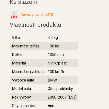
Ke stažení
Návod příčník 0013
Vlastnosti produktu
Váha
4,4 kg
Maximální zátěž
100 kg
Délka
1350 mm
Materiál
hliník/plast
Maximální rychlost
130 km/h
Výrobce auta
BMW
Model auta
X5 s podélníky
Rok výroby
2000-2007 (E53)
City crash test
Ano