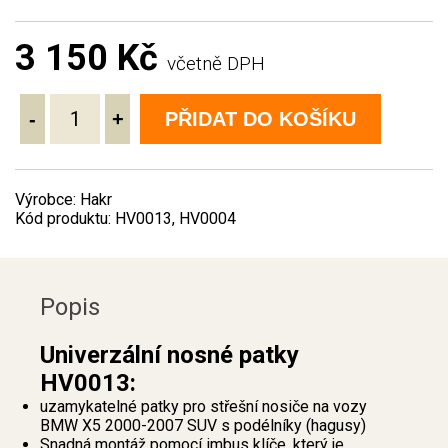
3 150 Kč
včetně DPH
-
+
PŘIDAT DO KOŠÍKU
Výrobce: Hakr
Kód produktu: HV0013, HV0004
Popis
Univerzální nosné patky
HV0013:
uzamykatelné patky pro střešní nosiče na vozy
BMW X5 2000-2007 SUV s podélníky (hagusy)
Snadná montáž pomocí imbus klíče, který je