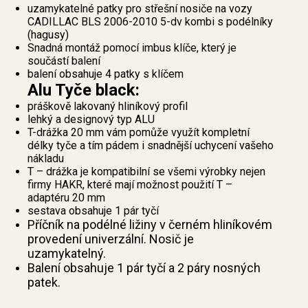
uzamykatelné patky pro střešní nosiče na vozy
CADILLAC BLS 2006-2010 5-dv kombi s podélníky
(hagusy)
Snadná montáž pomocí imbus klíče, který je
součástí balení
balení obsahuje 4 patky s klíčem
Alu Tyče black:
práškově lakovaný hliníkový profil
lehký a designový typ ALU
T-drážka 20 mm vám pomůže využít kompletní
délky tyče a tím pádem i snadnější uchycení vašeho
nákladu
T – drážka je kompatibilní se všemi výrobky nejen
firmy HAKR, které mají možnost použití T –
adaptéru 20 mm
sestava obsahuje 1 pár tyčí
Příčník na podélné ližiny v černém hliníkovém
provedení univerzální. Nosič je
uzamykatelný.
Balení obsahuje 1 pár tyčí a 2 páry nosných
patek.