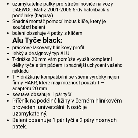
uzamykatelné patky pro střešní nosiče na vozy
DAEWOO Matiz 2001-2005 5-dv hatchback s
podélníky (hagusy)
Snadná montáž pomocí imbus klíče, který je
součástí balení
balení obsahuje 4 patky s klíčem
Alu Tyče black:
práškově lakovaný hliníkový profil
lehký a designový typ ALU
T-drážka 20 mm vám pomůže využít kompletní
délky tyče a tím pádem i snadnější uchycení vašeho
nákladu
T – drážka je kompatibilní se všemi výrobky nejen
firmy HAKR, které mají možnost použití T –
adaptéru 20 mm
sestava obsahuje 1 pár tyčí
Příčník na podélné ližiny v černém hliníkovém
provedení univerzální. Nosič je
uzamykatelný.
Balení obsahuje 1 pár tyčí a 2 páry nosných
patek.