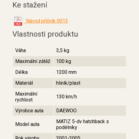
Ke stažení
Návod příčník 0013
Vlastnosti produktu
Váha
3,5 kg
Maximální zátěž
100 kg
Délka
1200 mm
Materiál
hliník/plast
Maximální
130 km/h
rychlost
Výrobce auta
DAEWOO
MATIZ 5-dv hatchback s
Model auta
podélníky
Rok výroby
2001-2005