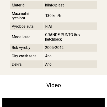
Materiál
hliník/plast
Maximální
130 km/h
rychlost
Výrobce auta
FIAT
GRANDE PUNTO 5dv
Model auta
hatchback
Rok výroby
2005-2012
City crash test
Ano
Dekra
Ano
Video