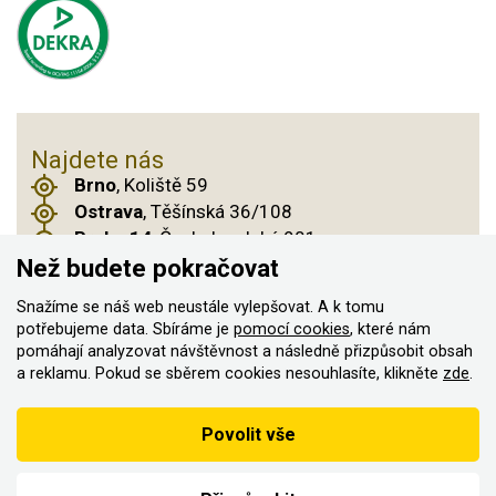
Najdete nás
Brno
, Koliště 59
Ostrava
, Těšínská 36/108
Praha 14
, Českobrodská 901
Než budete pokračovat
Snažíme se náš web neustále vylepšovat. A k tomu
potřebujeme data. Sbíráme je
pomocí cookies
, které nám
© 2011–2026 ASN Hakr Brno. Všechna práva
pomáhají analyzovat návštěvnost a následně přizpůsobit obsah
vyhrazena
a reklamu. Pokud se sběrem cookies nesouhlasíte, klikněte
zde
.
Vytvořilo
Podle zákona o evidenci tržeb je prodávající povinen vystavit
Povolit vše
kupujícímu účtenku
Zároveň je povinen zaevidovat přijatou tržbu u správce daně on-
line; v případě technického výpadku pak nejpozději do 48 hodin.