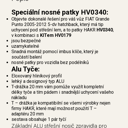
Speciální nosné patky HV0340:
Objevte dokonalé řešení pro váš vůz FIAT Grande
Punto 2005-2012 5-dv hatchback, který má tip
uchycení pod střešní lem, a to patky HAKR
HV0340
,
v kombinaci s
KITem HV0179
jsou bezpečné
uzamykatelné
Snadná montáž pomocí imbus klíče, který je
součástí balení
nosné patky pro vozidla bez podélníků
Alu Tyče:
Eloxovaný hliníkový profil
lehký a designový typ ALU
T-drážka 20 mm vám pomůže využít kompletní
délky tyče a tím pádem i snadnější uchycení vašeho
nákladu
T – drážka je kompatibilní se všemi výrobky nejen
firmy HAKR, které mají možnost použití T –
adaptéru 20 mm
sestava obsahuje 1 pár tyčí
Základní ALU střešní nosič zpravidla pro