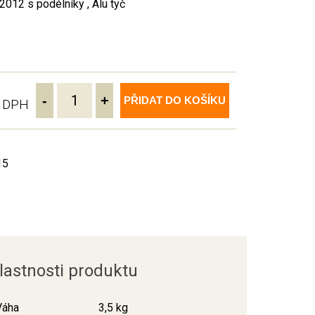
2012 s podélníky , Alu tyč
-
+
PŘIDAT DO KOŠÍKU
ě DPH
15
lastnosti produktu
Váha
3,5 kg