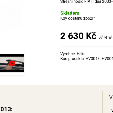
Střešní nosič FIAT Idea 2003-
Skladem
Kdy dostanu zboží?
2 630 Kč
včetn
Výrobce: Hakr
Kód produktu: HV0013, HV00
V
0013: