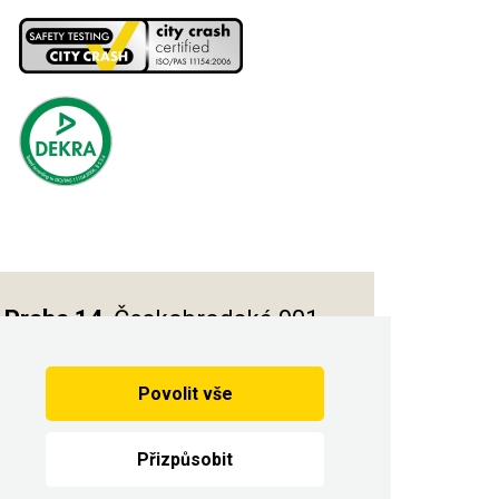
Praha 14
, Českobrodská 901
Povolit vše
Vytvořilo
Přizpůsobit