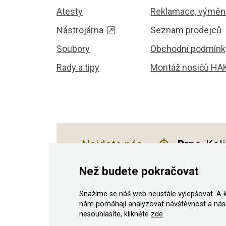
Atesty
Reklamace, výměna
Nástrojárna
Seznam prodejců
Soubory
Obchodní podmínk
Rady a tipy
Montáž nosičů HA
Najdete nás
Brno
, Kol
Než budete pokračovat
Snažíme se náš web neustále vylepšovat. A 
© 2011–2026 ASN Hakr Brno. Všechna prá
nám pomáhají analyzovat návštěvnost a nás
nesouhlasíte, klikněte
zde
.
Podle zákona o evidenci tržeb je prodávající povinen 