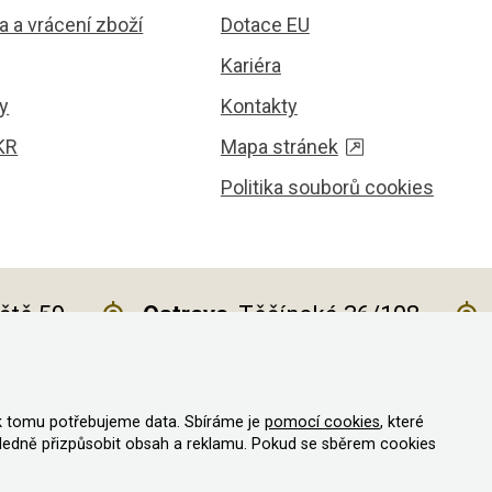
 a vrácení zboží
Dotace EU
Kariéra
y
Kontakty
KR
Mapa stránek
Politika souborů cookies
iště 59
Ostrava
, Těšínská 36/108
k tomu potřebujeme data. Sbíráme je
pomocí cookies
, které
va vyhrazena
ledně přizpůsobit obsah a reklamu. Pokud se sběrem cookies
vystavit kupujícímu účtenku