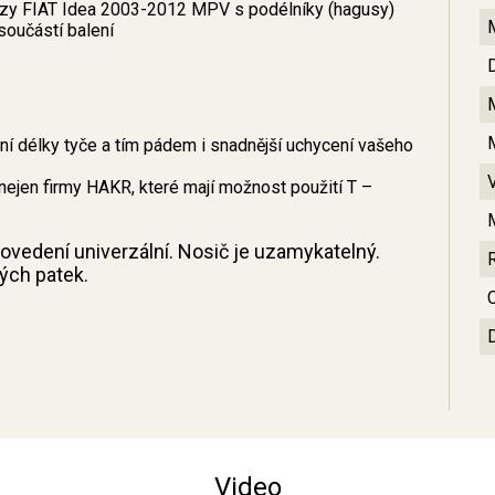
vozy FIAT Idea 2003-2012 MPV s podélníky (hagusy)
součástí balení
 délky tyče a tím pádem i snadnější uchycení vašeho
nejen firmy HAKR, které mají možnost použití T –
provedení univerzální. Nosič je uzamykatelný.
ných patek.
C
Video