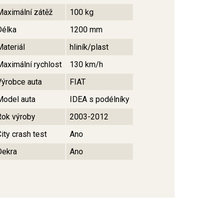
Maximální zátěž
100 kg
Délka
1200 mm
Materiál
hliník/plast
Maximální rychlost
130 km/h
Výrobce auta
FIAT
Model auta
IDEA s podélníky
Rok výroby
2003-2012
ity crash test
Ano
Dekra
Ano