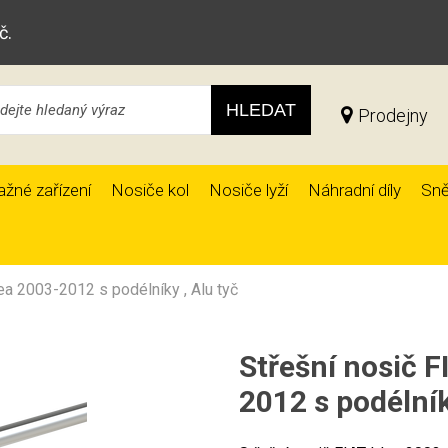
č.
HLEDAT
Prodejny
ažné zařízení
Nosiče kol
Nosiče lyží
Náhradní díly
Sně
ea 2003-2012 s podélníky , Alu tyč
Střešní nosič F
2012 s podélník