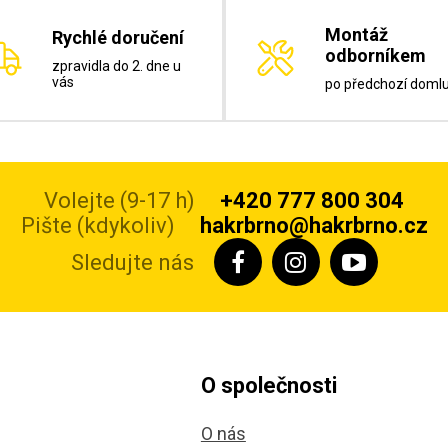
Montáž
Rychlé doručení
odborníkem
zpravidla do 2. dne u
vás
po předchozí doml
Volejte (9-17 h)
+420 777 800 304
Pište (kdykoliv)
hakrbrno@hakrbrno.cz
Sledujte nás
O společnosti
O nás