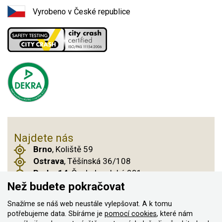
Vyrobeno v České republice
Najdete nás
Brno
, Koliště 59
Ostrava
, Těšínská 36/108
Praha 14
, Českobrodská 901
Než budete pokračovat
Snažíme se náš web neustále vylepšovat. A k tomu
potřebujeme data. Sbíráme je
pomocí cookies
, které nám
© 2011–2026 ASN Hakr Brno. Všechna práva