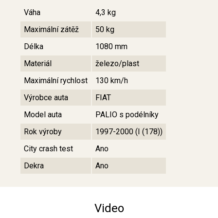
Váha
4,3 kg
Maximální zátěž
50 kg
Délka
1080 mm
Materiál
železo/plast
Maximální rychlost
130 km/h
Výrobce auta
FIAT
Model auta
PALIO s podélníky
Rok výroby
1997-2000 (I (178))
City crash test
Ano
Dekra
Ano
Video