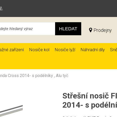
č.
HLEDAT
Prodejny
ažné zařízení
Nosiče kol
Nosiče lyží
Náhradní díly
Sně
nda Cross 2014- s podélníky , Alu tyč
Střešní nosič 
2014- s podélní