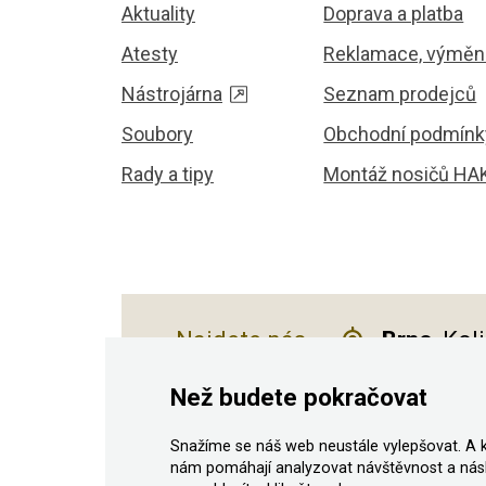
Aktuality
Doprava a platba
Atesty
Reklamace, výměna
Nástrojárna
Seznam prodejců
Soubory
Obchodní podmínk
Rady a tipy
Montáž nosičů HA
Najdete nás
Brno
, Kol
Než budete pokračovat
Snažíme se náš web neustále vylepšovat. A 
© 2011–2026 ASN Hakr Brno. Všechna prá
nám pomáhají analyzovat návštěvnost a nás