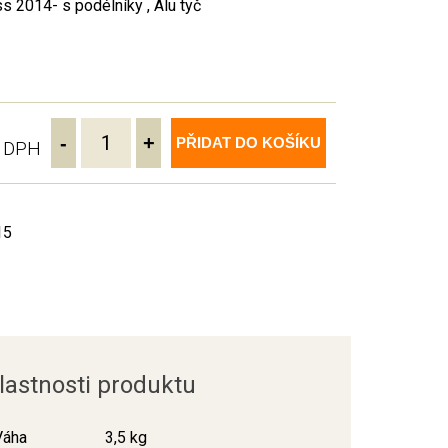
s 2014- s podélníky , Alu tyč
-
+
PŘIDAT DO KOŠÍKU
ě DPH
15
lastnosti produktu
Váha
3,5 kg