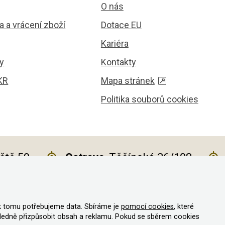
O nás
 a vrácení zboží
Dotace EU
Kariéra
y
Kontakty
KR
Mapa stránek
Politika souborů cookies
iště 59
Ostrava
, Těšínská 36/108
k tomu potřebujeme data. Sbíráme je
pomocí cookies
, které
va vyhrazena
ledně přizpůsobit obsah a reklamu. Pokud se sběrem cookies