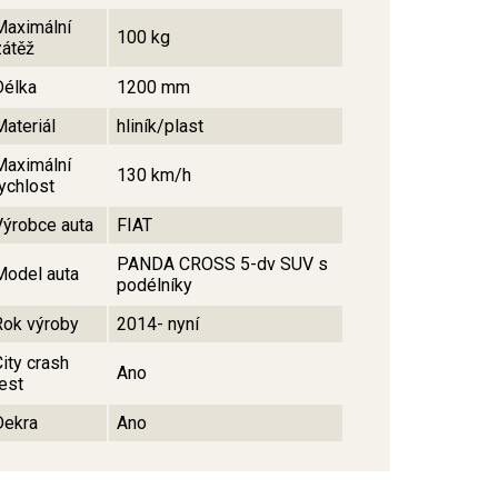
Maximální
100 kg
zátěž
Délka
1200 mm
Materiál
hliník/plast
Maximální
130 km/h
rychlost
Výrobce auta
FIAT
PANDA CROSS 5-dv SUV s
Model auta
podélníky
Rok výroby
2014- nyní
City crash
Ano
test
Dekra
Ano