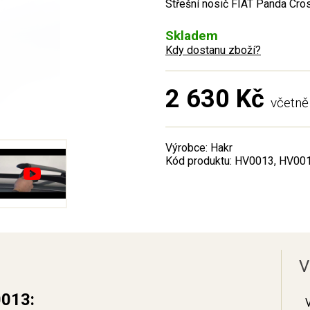
Střešní nosič FIAT Panda Cros
Skladem
Kdy dostanu zboží?
2 630 Kč
včetn
Výrobce: Hakr
Kód produktu: HV0013, HV00
V
0013: