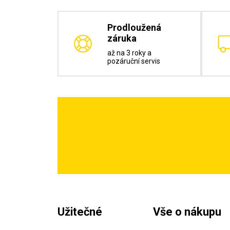
Prodloužená
záruka
až na 3 roky a
pozáruční servis
Užitečné
Vše o nákupu