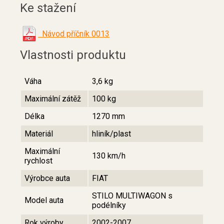
Ke stažení
Návod příčník 0013
Vlastnosti produktu
Váha
3,6 kg
Maximální zátěž
100 kg
Délka
1270 mm
Materiál
hliník/plast
Maximální
130 km/h
rychlost
Výrobce auta
FIAT
STILO MULTIWAGON s
Model auta
podélníky
Rok výroby
2002-2007