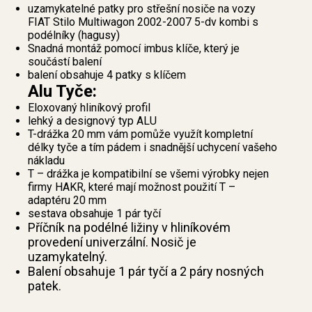
uzamykatelné patky pro střešní nosiče na vozy
FIAT Stilo Multiwagon 2002-2007 5-dv kombi s
podélníky (hagusy)
Snadná montáž pomocí imbus klíče, který je
součástí balení
balení obsahuje 4 patky s klíčem
Alu Tyče:
Eloxovaný hliníkový profil
lehký a designový typ ALU
T-drážka 20 mm vám pomůže využít kompletní
délky tyče a tím pádem i snadnější uchycení vašeho
nákladu
T – drážka je kompatibilní se všemi výrobky nejen
firmy HAKR, které mají možnost použití T –
adaptéru 20 mm
sestava obsahuje 1 pár tyčí
Příčník na podélné ližiny v hliníkovém
provedení univerzální. Nosič je
uzamykatelný.
Balení obsahuje 1 pár tyčí a 2 páry nosných
patek.