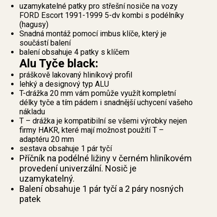
uzamykatelné patky pro střešní nosiče na vozy
FORD Escort 1991-1999 5-dv kombi s podélníky
(hagusy)
Snadná montáž pomocí imbus klíče, který je
součástí balení
balení obsahuje 4 patky s klíčem
Alu Tyče black:
práškově lakovaný hliníkový profil
lehký a designový typ ALU
T-drážka 20 mm vám pomůže využít kompletní
délky tyče a tím pádem i snadnější uchycení vašeho
nákladu
T – drážka je kompatibilní se všemi výrobky nejen
firmy HAKR, které mají možnost použití T –
adaptéru 20 mm
sestava obsahuje 1 pár tyčí
Příčník na podélné ližiny v černém hliníkovém
provedení univerzální. Nosič je
uzamykatelný.
Balení obsahuje 1 pár tyčí a 2 páry nosných
patek