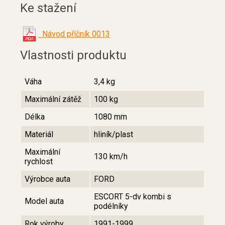
Ke stažení
Návod příčník 0013
Vlastnosti produktu
Váha
3,4 kg
Maximální zátěž
100 kg
Délka
1080 mm
Materiál
hliník/plast
Maximální
130 km/h
rychlost
Výrobce auta
FORD
ESCORT 5-dv kombi s
Model auta
podélníky
Rok výroby
1991-1999