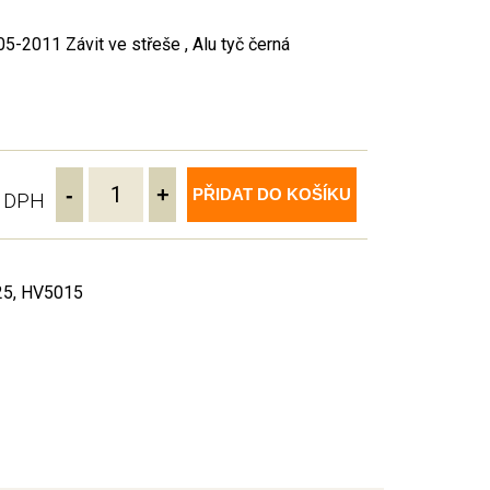
-2011 Závit ve střeše , Alu tyč černá
-
+
PŘIDAT DO KOŠÍKU
ě DPH
25, HV5015