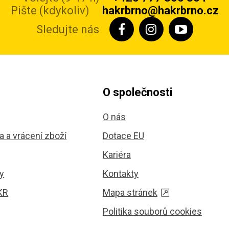
Pište (kdykoliv)
hakrbrno@hakrbrno.cz
Sledujte nás
O společnosti
O nás
 a vrácení zboží
Dotace EU
Kariéra
y
Kontakty
KR
Mapa stránek
Politika souborů cookies