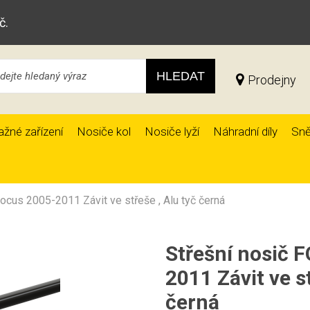
č.
HLEDAT
Prodejny
ažné zařízení
Nosiče kol
Nosiče lyží
Náhradní díly
Sně
ocus 2005-2011 Závit ve střeše , Alu tyč černá
Střešní nosič 
2011 Závit ve st
černá