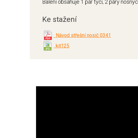
Balení obsahuje 1 pár tyčí, 2 páry nosný
Ke stažení
Návod střešní nosič 0341
kit125