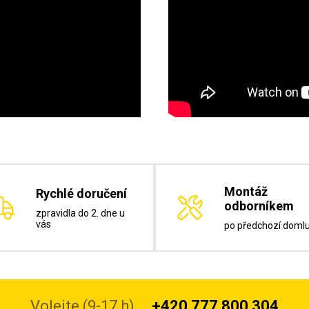
Montáž
Rychlé doručení
odborníkem
zpravidla do 2. dne u
vás
po předchozí doml
Volejte (9-17 h)
+420 777 800 304