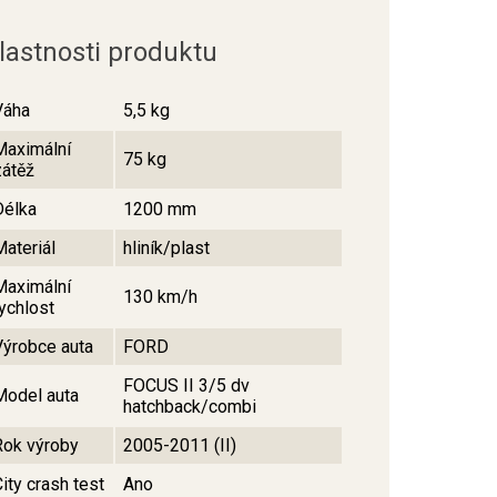
lastnosti produktu
Váha
5,5 kg
Maximální
75 kg
zátěž
Délka
1200 mm
Materiál
hliník/plast
Maximální
130 km/h
rychlost
Výrobce auta
FORD
FOCUS II 3/5 dv
Model auta
hatchback/combi
Rok výroby
2005-2011 (II)
ity crash test
Ano