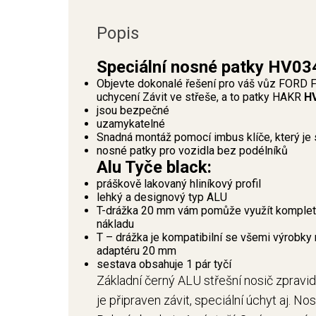
Popis
Speciální nosné patky HV03
Objevte dokonalé řešení pro váš vůz FORD F
uchycení Závit ve střeše, a to patky HAKR
H
jsou bezpečné
uzamykatelné
Snadná montáž pomocí imbus klíče, který je 
nosné patky pro vozidla bez podélníků
Alu Tyče black:
práškově lakovaný hliníkový profil
lehký a designový typ ALU
T-drážka 20 mm vám pomůže využít kompletní
nákladu
T – drážka je kompatibilní se všemi výrobky 
adaptéru 20 mm
sestava obsahuje 1 pár tyčí
Základní černý ALU střešní nosič zpravid
je připraven závit, speciální úchyt aj. No