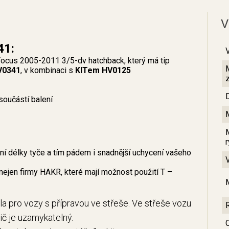
V
41:
ocus 2005-2011 3/5-dv hatchback, který má tip
V0341
, v kombinaci s
KITem HV0125
součástí balení
 délky tyče a tím pádem i snadnější uchycení vašeho
nejen firmy HAKR, které mají možnost použití T –
la pro vozy s přípravou ve střeše. Ve střeše vozu
sič je uzamykatelný.
C