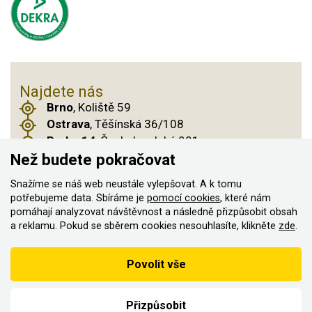
Najdete nás
Brno
, Koliště 59
Ostrava
, Těšínská 36/108
Praha 14
, Českobrodská 901
Než budete pokračovat
Snažíme se náš web neustále vylepšovat. A k tomu
potřebujeme data. Sbíráme je
pomocí cookies
, které nám
© 2011–2026 ASN Hakr Brno. Všechna práva
pomáhají analyzovat návštěvnost a následně přizpůsobit obsah
vyhrazena
a reklamu. Pokud se sběrem cookies nesouhlasíte, klikněte
zde
.
Vytvořilo
Podle zákona o evidenci tržeb je prodávající povinen vystavit
Povolit vše
kupujícímu účtenku
Zároveň je povinen zaevidovat přijatou tržbu u správce daně on-
line; v případě technického výpadku pak nejpozději do 48 hodin.
Přizpůsobit