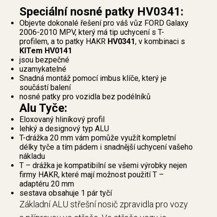
Speciální nosné patky HV0341:
Objevte dokonalé řešení pro váš vůz FORD Galaxy
2006-2010 MPV, který má tip uchycení s T-
profilem, a to patky HAKR
HV0341
, v kombinaci s
KITem HV0141
jsou bezpečné
uzamykatelné
Snadná montáž pomocí imbus klíče, který je
součástí balení
nosné patky pro vozidla bez podélníků
Alu Tyče:
Eloxovaný hliníkový profil
lehký a designový typ ALU
T-drážka 20 mm vám pomůže využít kompletní
délky tyče a tím pádem i snadnější uchycení vašeho
nákladu
T – drážka je kompatibilní se všemi výrobky nejen
firmy HAKR, které mají možnost použití T –
adaptéru 20 mm
sestava obsahuje 1 pár tyčí
Základní ALU střešní nosič zpravidla pro vozy