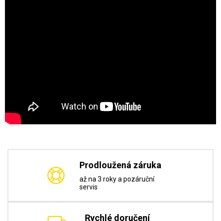
Prodloužená záruka
až na 3 roky a pozáruční
servis
Rychlé doručení