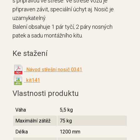
s přípravou ve střeše. Ve střeše vozu je
připraven závit, speciální úchyt aj. Nosič je
uzamykatelný.
Balení obsahuje 1 pár tyčí, 2 páry nosných
patek a sadu montážního kitu.
Ke stažení
Návod střešní nosič 0341
kit141
Vlastnosti produktu
Váha
5,5 kg
Maximální zátěž
75 kg
Délka
1200 mm