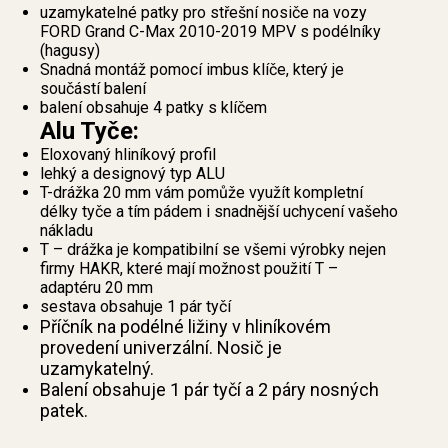
uzamykatelné patky pro střešní nosiče na vozy
FORD Grand C-Max 2010-2019 MPV s podélníky
(hagusy)
Snadná montáž pomocí imbus klíče, který je
součástí balení
balení obsahuje 4 patky s klíčem
Alu Tyče:
Eloxovaný hliníkový profil
lehký a designový typ ALU
T-drážka 20 mm vám pomůže využít kompletní
délky tyče a tím pádem i snadnější uchycení vašeho
nákladu
T – drážka je kompatibilní se všemi výrobky nejen
firmy HAKR, které mají možnost použití T –
adaptéru 20 mm
sestava obsahuje 1 pár tyčí
Příčník na podélné ližiny v hliníkovém
provedení univerzální. Nosič je
uzamykatelný.
Balení obsahuje 1 pár tyčí a 2 páry nosných
patek.