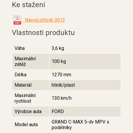
Ke stažení
Návod příčník 0013
Vlastnosti produktu
Váha
3,6 kg
Maximální
100 kg
zátěž
Délka
1270 mm
Materiál
hliník/plast
Maximální
130 km/h
rychlost
Výrobce auta
FORD
GRAND C-MAX 5-dv MPV s
Model auta
podélníky