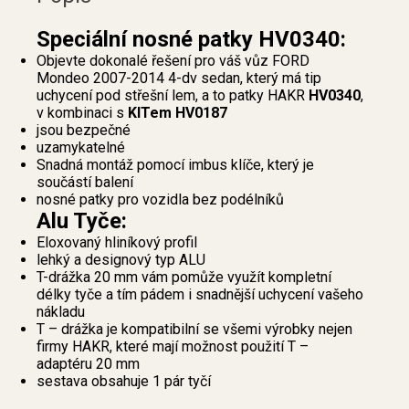
Speciální nosné patky HV0340:
Objevte dokonalé řešení pro váš vůz FORD
Mondeo 2007-2014 4-dv sedan, který má tip
uchycení pod střešní lem, a to patky HAKR
HV0340
,
v kombinaci s
KITem HV0187
jsou bezpečné
uzamykatelné
Snadná montáž pomocí imbus klíče, který je
součástí balení
nosné patky pro vozidla bez podélníků
Alu Tyče:
Eloxovaný hliníkový profil
lehký a designový typ ALU
T-drážka 20 mm vám pomůže využít kompletní
délky tyče a tím pádem i snadnější uchycení vašeho
nákladu
T – drážka je kompatibilní se všemi výrobky nejen
firmy HAKR, které mají možnost použití T –
adaptéru 20 mm
sestava obsahuje 1 pár tyčí