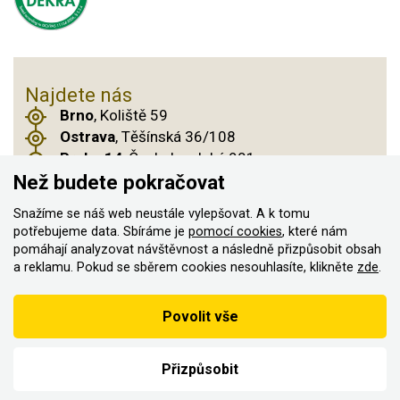
Najdete nás
Brno
, Koliště 59
Ostrava
, Těšínská 36/108
Praha 14
, Českobrodská 901
Než budete pokračovat
Snažíme se náš web neustále vylepšovat. A k tomu
potřebujeme data. Sbíráme je
pomocí cookies
, které nám
© 2011–2026 ASN Hakr Brno. Všechna práva
pomáhají analyzovat návštěvnost a následně přizpůsobit obsah
vyhrazena
a reklamu. Pokud se sběrem cookies nesouhlasíte, klikněte
zde
.
Vytvořilo
Podle zákona o evidenci tržeb je prodávající povinen vystavit
Povolit vše
kupujícímu účtenku
Zároveň je povinen zaevidovat přijatou tržbu u správce daně on-
line; v případě technického výpadku pak nejpozději do 48 hodin.
Přizpůsobit