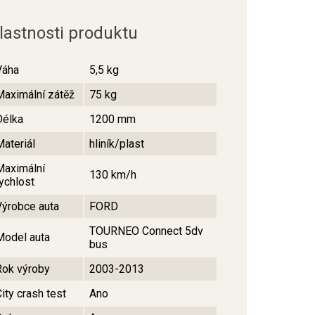
lastnosti produktu
Váha
5,5 kg
Maximální zátěž
75 kg
Délka
1200 mm
Materiál
hliník/plast
Maximální
130 km/h
rychlost
Výrobce auta
FORD
TOURNEO Connect 5dv
Model auta
bus
Rok výroby
2003-2013
ity crash test
Ano