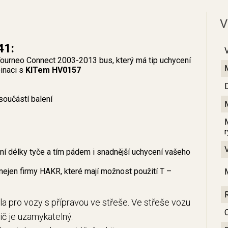
V
41:
ourneo Connect 2003-2013 bus, který má tip uchycení
binaci s
KITem HV0157
součástí balení
 délky tyče a tím pádem i snadnější uchycení vašeho
nejen firmy HAKR, které mají možnost použití T –
la pro vozy s přípravou ve střeše. Ve střeše vozu
C
sič je uzamykatelný.