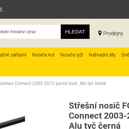
č.
HLEDAT
Prodejny
ažné zařízení
Nosiče kol
Nosiče lyží
Náhradní díly
Sně
ourneo Connect 2003-2013 pevný bod , Alu tyč černá
Střešní nosič 
Connect 2003-2
Alu tyč černá