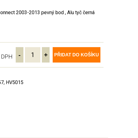
onnect 2003-2013 pevný bod , Alu tyč černá
-
+
PŘIDAT DO KOŠÍKU
ě DPH
57, HV5015