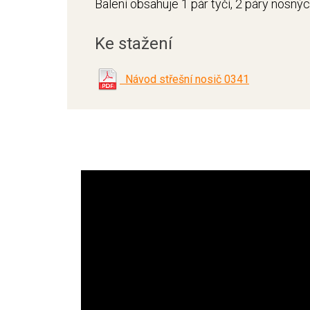
Balení obsahuje 1 pár tyčí, 2 páry nosný
Ke stažení
Návod střešní nosič 0341