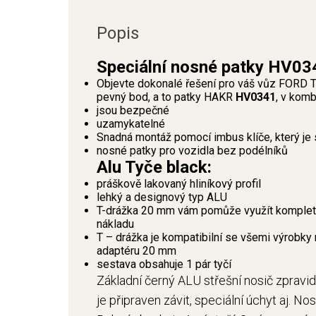
Popis
Speciální nosné patky HV03
Objevte dokonalé řešení pro váš vůz FORD T
pevný bod, a to patky HAKR
HV0341
, v kom
jsou bezpečné
uzamykatelné
Snadná montáž pomocí imbus klíče, který je 
nosné patky pro vozidla bez podélníků
Alu Tyče black:
práškově lakovaný hliníkový profil
lehký a designový typ ALU
T-drážka 20 mm vám pomůže využít kompletní
nákladu
T – drážka je kompatibilní se všemi výrobky 
adaptéru 20 mm
sestava obsahuje 1 pár tyčí
Základní černý ALU střešní nosič zpravid
je připraven závit, speciální úchyt aj. No