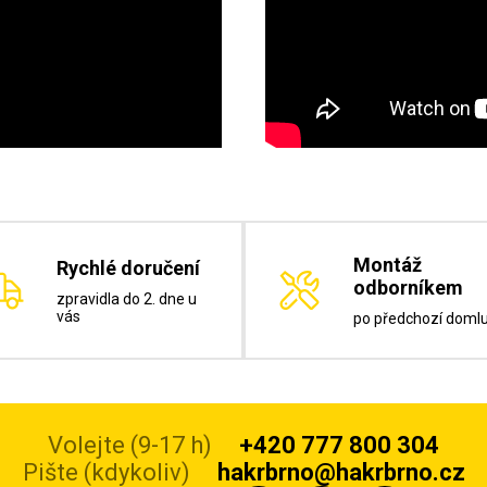
Montáž
Rychlé doručení
odborníkem
zpravidla do 2. dne u
vás
po předchozí doml
Volejte (9-17 h)
+420 777 800 304
Pište (kdykoliv)
hakrbrno@hakrbrno.cz