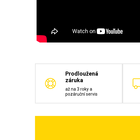
Prodloužená
záruka
až na 3 roky a
pozáruční servis