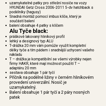
uzamykatelné patky pro střešní nosiče na vozy
HYUNDAI Getz Cross 2006-2011 5-dv hatchback s
podélníky (hagusy)
Snadná montáž pomocí imbus klíče, který je
součástí balení
balení obsahuje 4 patky s klíčem
Alu Tyče black:
práškově lakovaný hliníkový profil
lehký a designový typ ALU
T-drážka 20 mm vám pomůže využít kompletní
délky tyče a tím pádem i snadnější uchycení vašeho
nákladu
T – drážka je kompatibilní se všemi výrobky nejen
firmy HAKR, které mají možnost použití T –
adaptéru 20 mm
sestava obsahuje 1 pár tyčí
Příčník na podélné ližiny v černém hliníkovém
provedení univerzální. Nosič je
uzamykatelný.
Balení obsahuje 1 pár tyčí a 2 páry nosných
patek