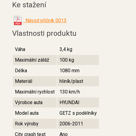
Ke stažení
Návod příčník 0013
Vlastnosti produktu
Váha
3,4 kg
Maximální zátěž
100 kg
Délka
1080 mm
Materiál
hliník/plast
Maximální rychlost
130 km/h
Výrobce auta
HYUNDAI
Model auta
GETZ s podélníky
Rok výroby
2006-2011
City crash test
Ano