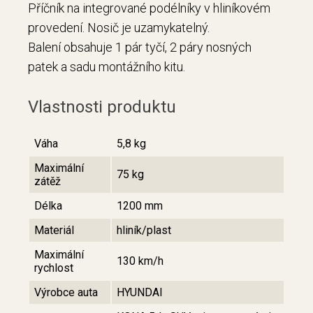
Příčník na integrované podélníky v hliníkovém
provedení. Nosič je uzamykatelný.
Balení obsahuje 1 pár tyčí, 2 páry nosných
patek a sadu montážního kitu.
Vlastnosti produktu
Váha
5,8 kg
Maximální
75 kg
zátěž
Délka
1200 mm
Materiál
hliník/plast
Maximální
130 km/h
rychlost
Výrobce auta
HYUNDAI