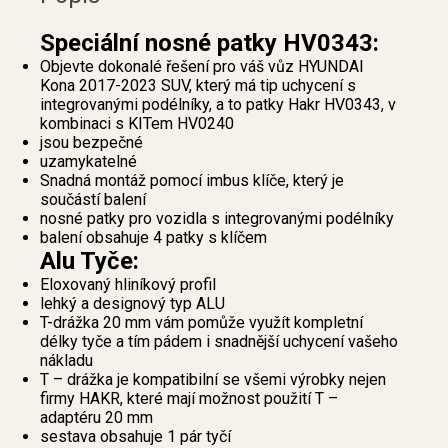
Speciální nosné patky HV0343:
Objevte dokonalé řešení pro váš vůz HYUNDAI
Kona 2017-2023 SUV, který má tip uchycení s
integrovanými podélníky, a to patky Hakr HV0343, v
kombinaci s KITem HV0240
jsou bezpečné
uzamykatelné
Snadná montáž pomocí imbus klíče, který je
součástí balení
nosné patky pro vozidla s integrovanými podélníky
balení obsahuje 4 patky s klíčem
Alu Tyče:
Eloxovaný hliníkový profil
lehký a designový typ ALU
T-drážka 20 mm vám pomůže využít kompletní
délky tyče a tím pádem i snadnější uchycení vašeho
nákladu
T – drážka je kompatibilní se všemi výrobky nejen
firmy HAKR, které mají možnost použití T –
adaptéru 20 mm
sestava obsahuje 1 pár tyčí