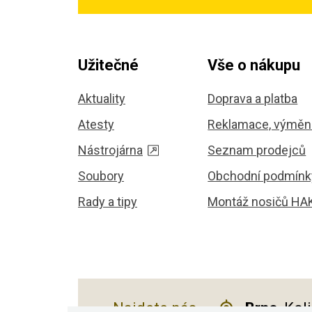
Užitečné
Vše o nákupu
Aktuality
Doprava a platba
Atesty
Reklamace, výměna
Nástrojárna
Seznam prodejců
Soubory
Obchodní podmínk
Rady a tipy
Montáž nosičů HA
Najdete nás
Brno
, Kol