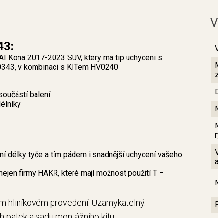
V
43:
I Kona 2017-2023 SUV, který má tip uchycení s
V0343, v kombinaci s KITem HV0240
součástí balení
élníky
 délky tyče a tím pádem i snadnější uchycení vašeho
nejen firmy HAKR, které mají možnost použití T –
ém hliníkovém provedení. Uzamykatelný.
ch patek a sadu montážního kitu.