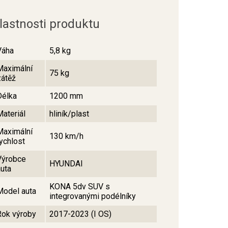
lastnosti produktu
Váha
5,8 kg
Maximální
75 kg
zátěž
Délka
1200 mm
Materiál
hliník/plast
Maximální
130 km/h
rychlost
Výrobce
HYUNDAI
auta
KONA 5dv SUV s
Model auta
integrovanými podélníky
Rok výroby
2017-2023 (I OS)