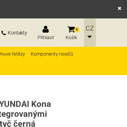
0
Kontakty
Přihlásit
Košík
hové řetězy
Komponenty nosičů
 HYUNDAI Kona
ntegrovanými
 tyč černá