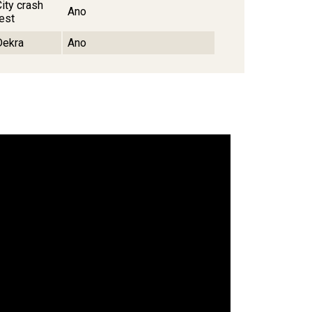
City crash
Ano
test
Dekra
Ano