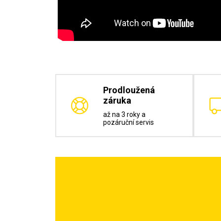
Prodloužená
záruka
až na 3 roky a
pozáruční servis