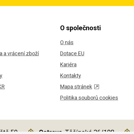
O společnosti
O nás
 a vrácení zboží
Dotace EU
Kariéra
y
Kontakty
KR
Mapa stránek
Politika souborů cookies
iště 59
Ostrava
, Těšínská 36/108