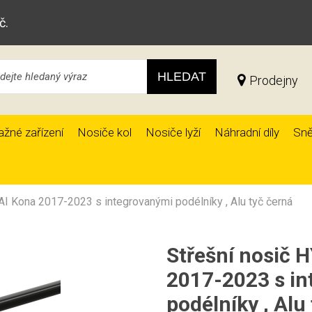
č.
HLEDAT
Prodejny
ažné zařízení
Nosiče kol
Nosiče lyží
Náhradní díly
Sně
I Kona 2017-2023 s integrovanými podélníky , Alu tyč černá
Střešní nosič
2017-2023 s i
podélníky , Alu