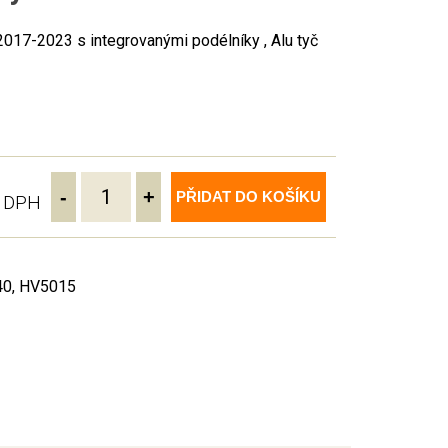
017-2023 s integrovanými podélníky , Alu tyč
-
+
PŘIDAT DO KOŠÍKU
ě DPH
40, HV5015