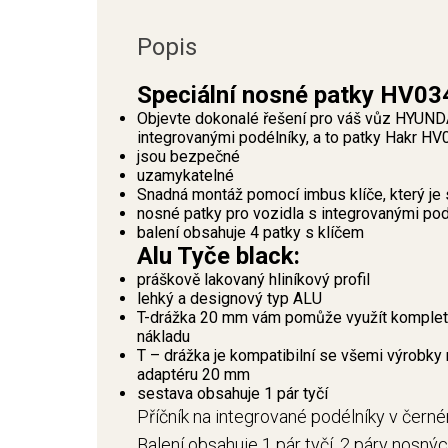
Popis
Speciální nosné patky HV03
Objevte dokonalé řešení pro váš vůz HYUNDA
integrovanými podélníky, a to patky Hakr H
jsou bezpečné
uzamykatelné
Snadná montáž pomocí imbus klíče, který je 
nosné patky pro vozidla s integrovanými pod
balení obsahuje 4 patky s klíčem
Alu Tyče black:
práškově lakovaný hliníkový profil
lehký a designový typ ALU
T-drážka 20 mm vám pomůže využít kompletní
nákladu
T – drážka je kompatibilní se všemi výrobky 
adaptéru 20 mm
sestava obsahuje 1 pár tyčí
Příčník na integrované podélníky v čern
Balení obsahuje 1 pár tyčí, 2 páry nosný