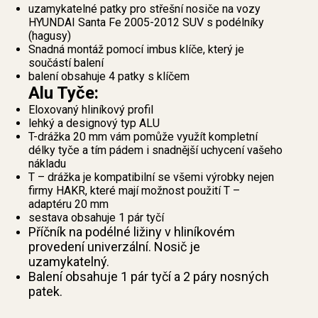
uzamykatelné patky pro střešní nosiče na vozy
HYUNDAI Santa Fe 2005-2012 SUV s podélníky
(hagusy)
Snadná montáž pomocí imbus klíče, který je
součástí balení
balení obsahuje 4 patky s klíčem
Alu Tyče:
Eloxovaný hliníkový profil
lehký a designový typ ALU
T-drážka 20 mm vám pomůže využít kompletní
délky tyče a tím pádem i snadnější uchycení vašeho
nákladu
T – drážka je kompatibilní se všemi výrobky nejen
firmy HAKR, které mají možnost použití T –
adaptéru 20 mm
sestava obsahuje 1 pár tyčí
Příčník na podélné ližiny v hliníkovém
provedení univerzální. Nosič je
uzamykatelný.
Balení obsahuje 1 pár tyčí a 2 páry nosných
patek.