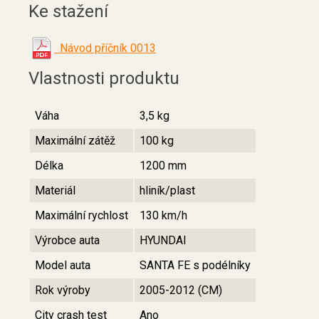
Ke stažení
Návod příčník 0013
Vlastnosti produktu
Váha
3,5 kg
Maximální zátěž
100 kg
Délka
1200 mm
Materiál
hliník/plast
Maximální rychlost
130 km/h
Výrobce auta
HYUNDAI
Model auta
SANTA FE s podélníky
Rok výroby
2005-2012 (CM)
City crash test
Ano