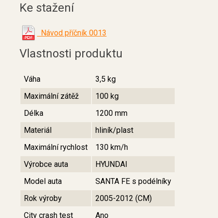
Ke stažení
Návod příčník 0013
Vlastnosti produktu
Váha
3,5 kg
Maximální zátěž
100 kg
Délka
1200 mm
Materiál
hliník/plast
Maximální rychlost
130 km/h
Výrobce auta
HYUNDAI
Model auta
SANTA FE s podélníky
Rok výroby
2005-2012 (CM)
City crash test
Ano