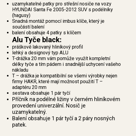
uzamykatelné patky pro střešní nosiče na vozy
HYUNDAI Santa Fe 2005-2012 SUV s podélníky
(hagusy)
Snadná montáž pomocí imbus klíče, který je
součástí balení
balení obsahuje 4 patky s klíčem
Alu Tyče black:
práškově lakovaný hliníkový profil
lehký a designový typ ALU
T-drážka 20 mm vám pomůže využít kompletní
délky tyče a tím pádem i snadnější uchycení vašeho
nákladu
T – drážka je kompatibilní se všemi výrobky nejen
firmy HAKR, které mají možnost použití T –
adaptéru 20 mm
sestava obsahuje 1 pár tyčí
Příčník na podélné ližiny v černém hliníkovém
provedení univerzální. Nosič je
uzamykatelný.
Balení obsahuje 1 pár tyčí a 2 páry nosných
patek.