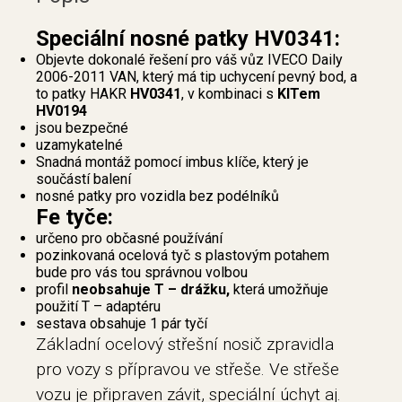
Speciální nosné patky HV0341:
Objevte dokonalé řešení pro váš vůz IVECO Daily
2006-2011 VAN, který má tip uchycení pevný bod, a
to patky HAKR
HV0341
, v kombinaci s
KITem
HV0194
jsou bezpečné
uzamykatelné
Snadná montáž pomocí imbus klíče, který je
součástí balení
nosné patky pro vozidla bez podélníků
Fe tyče:
určeno pro občasné používání
pozinkovaná ocelová tyč s plastovým potahem
bude pro vás tou správnou volbou
profil
neobsahuje T – drážku,
která umožňuje
použití T – adaptéru
sestava obsahuje 1 pár tyčí
Základní ocelový střešní nosič zpravidla
pro vozy s přípravou ve střeše. Ve střeše
vozu je připraven závit, speciální úchyt aj.