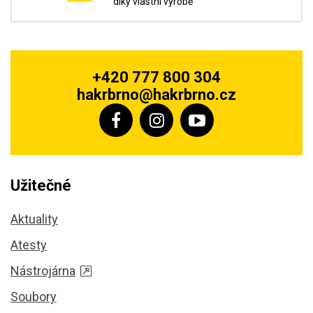
díky vlastní výrobě
+420 777 800 304
hakrbrno@hakrbrno.cz
Užitečné
Aktuality
Atesty
Nástrojárna
Soubory