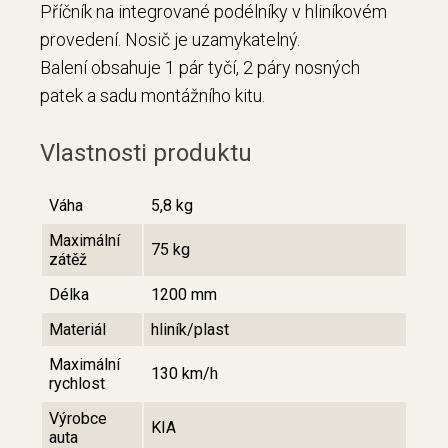
Příčník na integrované podélníky v hliníkovém
provedení. Nosič je uzamykatelný.
Balení obsahuje 1 pár tyčí, 2 páry nosných
patek a sadu montážního kitu.
Vlastnosti produktu
Váha
5,8 kg
Maximální
75 kg
zátěž
Délka
1200 mm
Materiál
hliník/plast
Maximální
130 km/h
rychlost
Výrobce
KIA
auta