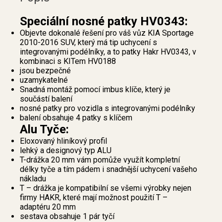
Speciální nosné patky HV0343:
Objevte dokonalé řešení pro váš vůz KIA Sportage
2010-2016 SUV, který má tip uchycení s
integrovanými podélníky, a to patky Hakr HV0343, v
kombinaci s KITem HV0188
jsou bezpečné
uzamykatelné
Snadná montáž pomocí imbus klíče, který je
součástí balení
nosné patky pro vozidla s integrovanými podélníky
balení obsahuje 4 patky s klíčem
Alu Tyče:
Eloxovaný hliníkový profil
lehký a designový typ ALU
T-drážka 20 mm vám pomůže využít kompletní
délky tyče a tím pádem i snadnější uchycení vašeho
nákladu
T – drážka je kompatibilní se všemi výrobky nejen
firmy HAKR, které mají možnost použití T –
adaptéru 20 mm
sestava obsahuje 1 pár tyčí