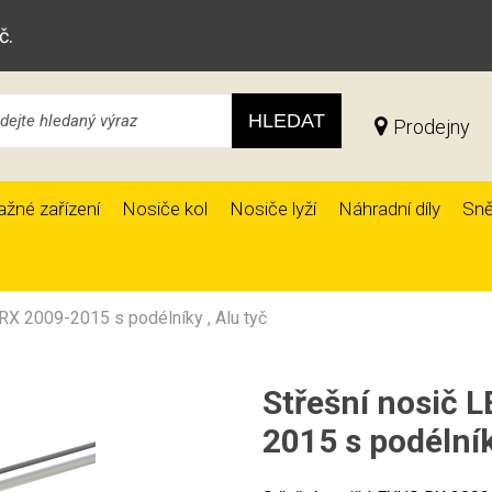
č.
HLEDAT
Prodejny
ažné zařízení
Nosiče kol
Nosiče lyží
Náhradní díly
Sně
RX 2009-2015 s podélníky , Alu tyč
Střešní nosič 
2015 s podélník