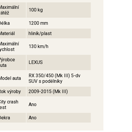
Maximální
100 kg
zátěž
Délka
1200 mm
Materiál
hliník/plast
Maximální
130 km/h
rychlost
Výrobce
LEXUS
auta
RX 350/450 (Mk III) 5-dv
Model auta
SUV s podélníky
Rok výroby
2009-2015 (Mk III)
City crash
Ano
test
Dekra
Ano