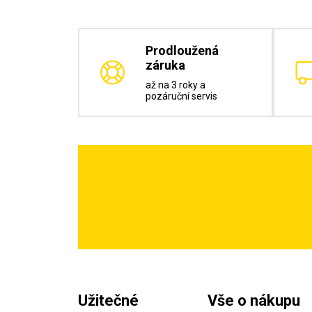
Prodloužená
záruka
až na 3 roky a
pozáruční servis
Užitečné
Vše o nákupu