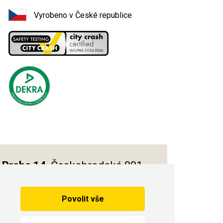
Vyrobeno v České republice
Praha 14
, Českobrodská 901
Povolit vše
Vytvořilo