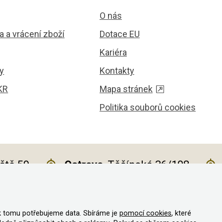
O nás
 a vrácení zboží
Dotace EU
Kariéra
y
Kontakty
KR
Mapa stránek
Politika souborů cookies
iště 59
Ostrava
, Těšínská 36/108
k tomu potřebujeme data. Sbíráme je
pomocí cookies
, které
va vyhrazena