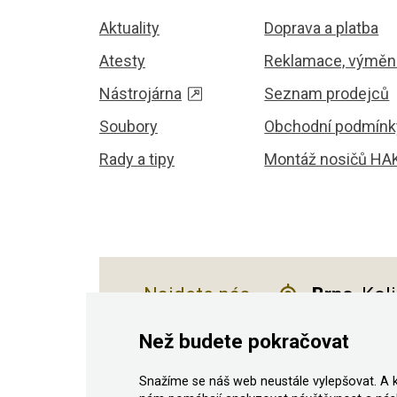
Aktuality
Doprava a platba
Atesty
Reklamace, výměna
Nástrojárna
Seznam prodejců
Soubory
Obchodní podmínk
Rady a tipy
Montáž nosičů HA
Najdete nás
Brno
, Kol
Než budete pokračovat
Snažíme se náš web neustále vylepšovat. A 
© 2011–2026 ASN Hakr Brno. Všechna prá