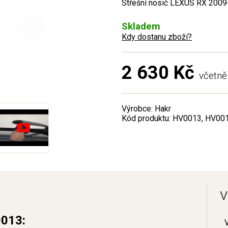
Střešní nosič LEXUS RX 2009-
Skladem
Kdy dostanu zboží?
2 630 Kč
včetn
Výrobce: Hakr
Kód produktu: HV0013, HV00
V
0013: