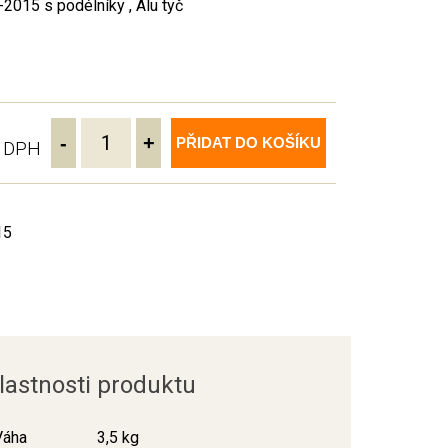
2015 s podélníky , Alu tyč
-
+
PŘIDAT DO KOŠÍKU
ě DPH
15
lastnosti produktu
Váha
3,5 kg