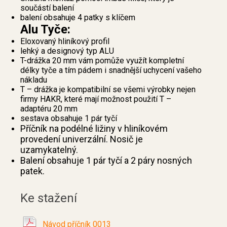
součástí balení
balení obsahuje 4 patky s klíčem
Alu Tyče:
Eloxovaný hliníkový profil
lehký a designový typ ALU
T-drážka 20 mm vám pomůže využít kompletní
délky tyče a tím pádem i snadnější uchycení vašeho
nákladu
T – drážka je kompatibilní se všemi výrobky nejen
firmy HAKR, které mají možnost použití T –
adaptéru 20 mm
sestava obsahuje 1 pár tyčí
Příčník na podélné ližiny v hliníkovém
provedení univerzální. Nosič je
uzamykatelný.
Balení obsahuje 1 pár tyčí a 2 páry nosných
patek.
Ke stažení
Návod příčník 0013