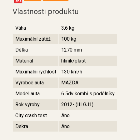
Vlastnosti produktu
Váha
3,6 kg
Maximální zátěž
100 kg
Délka
1270 mm
Materiál
hliník/plast
Maximální rychlost
130 km/h
Výrobce auta
MAZDA
Model auta
6 5dv kombi s podélníky
Rok výroby
2012- (III GJ1)
City crash test
Ano
Dekra
Ano