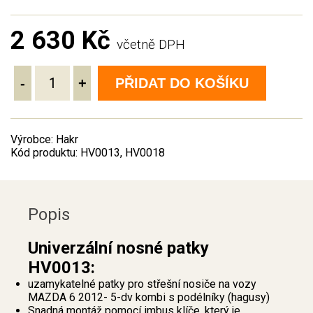
2 630 Kč
včetně DPH
-
+
PŘIDAT DO KOŠÍKU
Výrobce: Hakr
Kód produktu: HV0013, HV0018
Popis
Univerzální nosné patky
HV0013:
uzamykatelné patky pro střešní nosiče na vozy
MAZDA 6 2012- 5-dv kombi s podélníky (hagusy)
Snadná montáž pomocí imbus klíče, který je