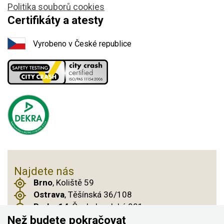
Politika souborů cookies
Certifikáty a atesty
Vyrobeno v České republice
Najdete nás
Brno
, Koliště 59
Ostrava
, Těšínská 36/108
Praha 14
, Českobrodská 901
Než budete pokračovat