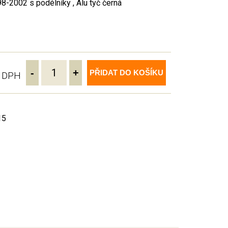
-2002 s podélníky , Alu tyč černá
-
+
PŘIDAT DO KOŠÍKU
ě DPH
15