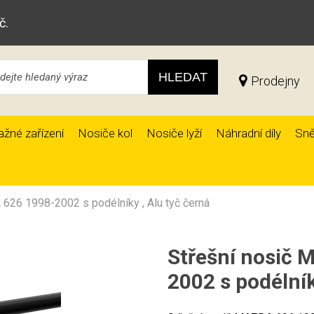
č.
HLEDAT
Prodejny
ažné zařízení
Nosiče kol
Nosiče lyží
Náhradní díly
Sně
626 1998-2002 s podélníky , Alu tyč černá
Střešní nosič
2002 s podélník