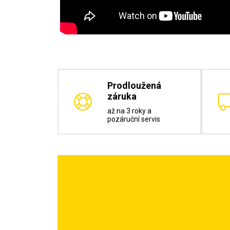
Prodloužená
záruka
až na 3 roky a
pozáruční servis