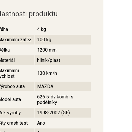
lastnosti produktu
Váha
4 kg
Maximální zátěž
100 kg
Délka
1200 mm
Materiál
hliník/plast
Maximální
130 km/h
rychlost
Výrobce auta
MAZDA
626 5-dv kombi s
Model auta
podélníky
Rok výroby
1998-2002 (GF)
ity crash test
Ano