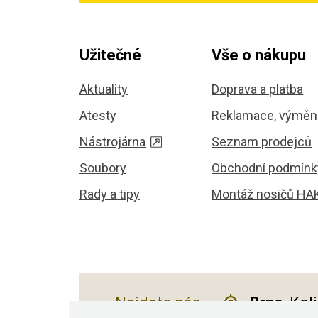
Užitečné
Vše o nákupu
Aktuality
Doprava a platba
Atesty
Reklamace, výměna
Nástrojárna
Seznam prodejců
Soubory
Obchodní podmínk
Rady a tipy
Montáž nosičů HA
Najdete nás
Brno
, Kol