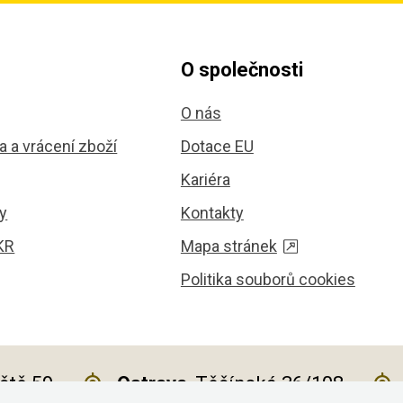
O společnosti
O nás
 a vrácení zboží
Dotace EU
Kariéra
y
Kontakty
KR
Mapa stránek
Politika souborů cookies
iště 59
Ostrava
, Těšínská 36/108