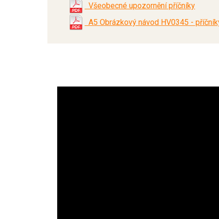
Všeobecné upozornění příčníky
A5 Obrázkový návod HV0345 - příčníky