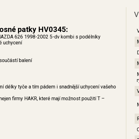
V
nosné patky HV0345:
y MAZDA 626 1998-2002 5-dv kombi s podélníky
lé uchycení
součástí balení
 délky tyče a tím pádem i snadnější uchycení vašeho
nejen firmy HAKR, které mají možnost použití T –
C