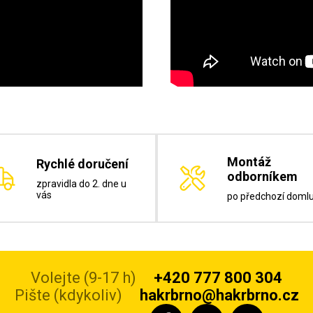
Montáž
Rychlé doručení
odborníkem
zpravidla do 2. dne u
vás
po předchozí doml
Volejte (9-17 h)
+420 777 800 304
Pište (kdykoliv)
hakrbrno@hakrbrno.cz