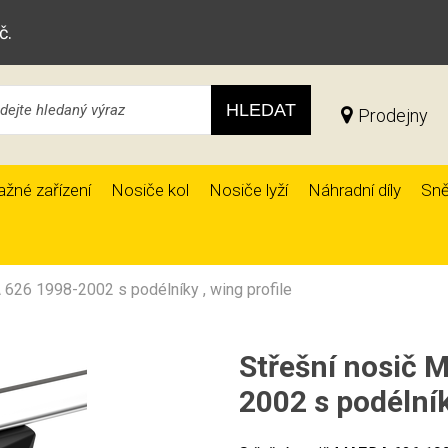
č.
HLEDAT
Prodejny
ažné zařízení
Nosiče kol
Nosiče lyží
Náhradní díly
Sně
626 1998-2002 s podélníky , wing profile
Střešní nosič
2002 s podélník