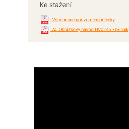
Ke stažení
Všeobecné upozornění příčníky
A5 Obrázkový návod HV0345 - příčníky