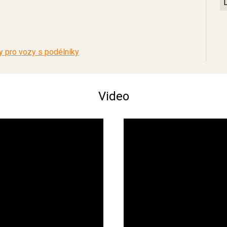
 pro vozy s podélníky
Video