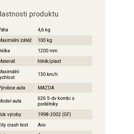
lastnosti produktu
Váha
4,6 kg
Maximální zátěž
100 kg
Délka
1200 mm
Materiál
hliník/plast
Maximální
130 km/h
rychlost
Výrobce auta
MAZDA
626 5-dv kombi s
Model auta
podélníky
Rok výroby
1998-2002 (GF)
ity crash test
Ano