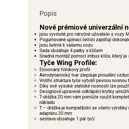
Popis
Nové prémiové univerzální 
jsou vyvinuté pro náročné uživatele s voz
Pogumované upínací čelisti zajišťují dokona
jsou šetrné k vašemu vozu
Sada obsahuje 4 patky s klíčem
Snadná montáž pomocí imbus klíče, který je 
Tyče Wing Profile:
Eloxovaný hliníkový profil
Aerodynamický tvar zlepšuje proudění vzduch
Vnitřní struktura tyče vytváří pevnou nosnou 
Díky své vysoké statické nosnosti lze použ
Designově upravené odklápěcí krytky umožňu
T-drážka 20 mm vám pomůže využít kompletní
nákladu
T – drážka je kompatibilní se všemi výrobky 
adaptéru 20 mm
sestava obsahuje 1 pár tyčí