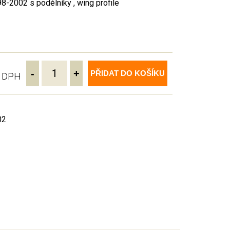
-2002 s podélníky , wing profile
-
+
PŘIDAT DO KOŠÍKU
ě DPH
02