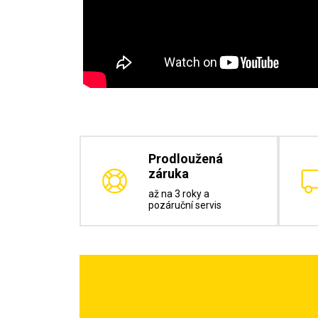
Prodloužená
záruka
až na 3 roky a
pozáruční servis