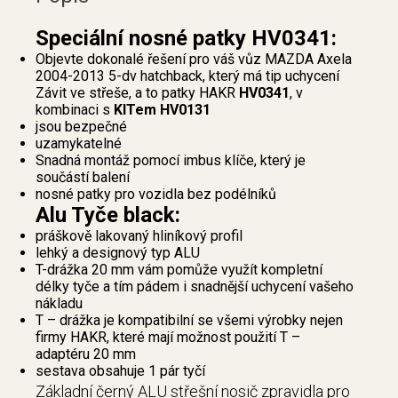
Speciální nosné patky HV0341:
Objevte dokonalé řešení pro váš vůz MAZDA Axela
2004-2013 5-dv hatchback, který má tip uchycení
Závit ve střeše, a to patky HAKR
HV0341
, v
kombinaci s
KITem HV0131
jsou bezpečné
uzamykatelné
Snadná montáž pomocí imbus klíče, který je
součástí balení
nosné patky pro vozidla bez podélníků
Alu Tyče black:
práškově lakovaný hliníkový profil
lehký a designový typ ALU
T-drážka 20 mm vám pomůže využít kompletní
délky tyče a tím pádem i snadnější uchycení vašeho
nákladu
T – drážka je kompatibilní se všemi výrobky nejen
firmy HAKR, které mají možnost použití T –
adaptéru 20 mm
sestava obsahuje 1 pár tyčí
Základní černý ALU střešní nosič zpravidla pro