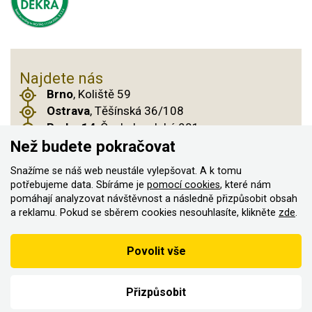
Najdete nás
Brno
, Koliště 59
Ostrava
, Těšínská 36/108
Praha 14
, Českobrodská 901
Než budete pokračovat
Snažíme se náš web neustále vylepšovat. A k tomu
potřebujeme data. Sbíráme je
pomocí cookies
, které nám
© 2011–2026 ASN Hakr Brno. Všechna práva
pomáhají analyzovat návštěvnost a následně přizpůsobit obsah
vyhrazena
a reklamu. Pokud se sběrem cookies nesouhlasíte, klikněte
zde
.
Vytvořilo
Podle zákona o evidenci tržeb je prodávající povinen vystavit
Povolit vše
kupujícímu účtenku
Zároveň je povinen zaevidovat přijatou tržbu u správce daně on-
line; v případě technického výpadku pak nejpozději do 48 hodin.
Přizpůsobit